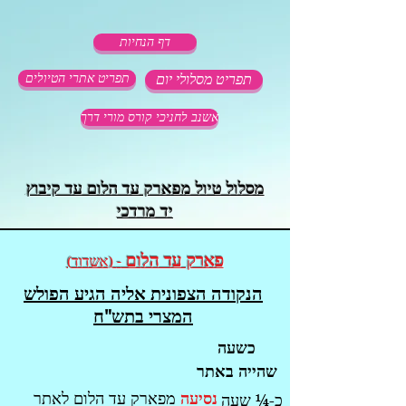
דף הנחיות
תפריט מסלולי יום
תפריט אתרי הטיולים
אשנב לחניכי קורס מורי דרך
מסלול טיול מפארק עד הלום עד קיבוץ
יד מרדכי
פארק עד הל
ום
-
אשדוד
)
(
הנקודה הצפונית אליה הגיע הפולש
המצרי בתש"ח
כשעה
שהייה באתר
נסיעה
מפארק עד הלום לאתר
כ-¼ שעה