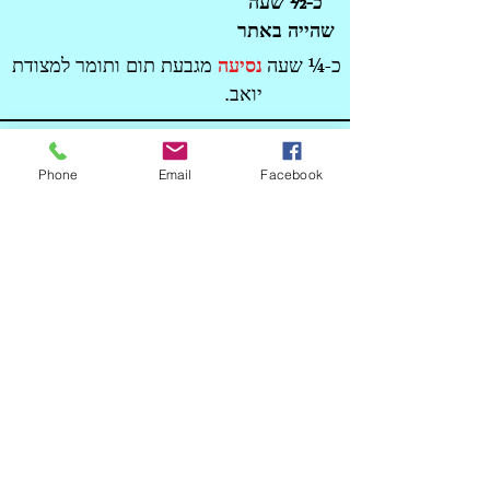
כ-½ שעה
שהייה באתר
כ-¼ שעה
נסיעה
מגבעת תום ותומר למצודת
יואב.
מצודת יוא
ב
Phone
Email
Facebook
המצודה שכונתה "המפלצת" שנכבשה
בתש"ח אחרי שבעה ניסיונות כיבוש
כ-¾ שעה
שהייה באתר
כ-½ שעה
נסיעה
ממצודת יואב לקיבוץ יד
מרדכי.
שירותים
אנדרטת אנילביץ -
יד מרד
כ
י
)
(
ישוב שנלחם בגבורה מול הפולש המצרי
בתש"ח ונינטש לאחר חמישה ימי