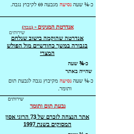
כ-¼ שעה
נסיעה
מגבעה
לקיבוץ נגבה.
69
אנדרטת המגינים -
נ
גב
ה
)
(
שירותים
אנדרטה שהוקמה בישוב שנלחם
בגבורה במשך כחודשיים מול הפולש
המצרי
כ-¾ שעה
שהייה באתר
כ-¼ שעה
נסיעה
מקיבוץ נגבה לגבעת תום
ותומר.
שירותים
גבעת תום ות
ומר
אתר הנצחה לזכרם של
הרוגי אסון
73
המסוקים בשנת
1997