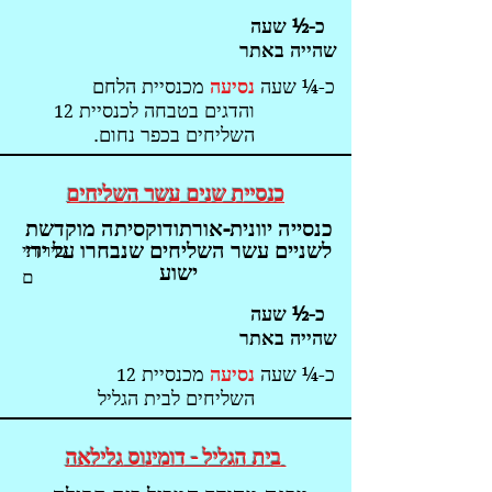
כ-½ שעה
שהייה באתר
כ-¼ שעה
נסיעה
מכנסיית הלחם
והדגים בטבחה לכנסיית
12
השליחים בכפר נחום.
כנסי
ית שנים עשר הש
ליחים
כנסייה יוונית-אורתודוקסיתה מוקדשת
לשניים עשר השליחים שנבחרו על ידי
שירותי
ישוע
ם
כ-½ שעה
שהייה באתר
כ-¼ שעה
נסיעה
מכנסיית
12
השליחים לבית הגליל
ב
ית הגליל - דומינ
וס גלילאה