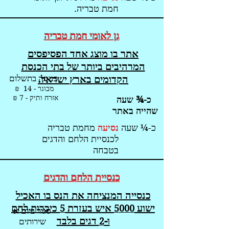
חמת טבריה.
ג
ן לאומי חמת טב
ריה
אתר בו מוצג אחד הפסיפסים
המרהיבים ביותר של בתי הכנסת
כניסה בתשלום
הקדומים בארץ ישראל.
מבוגר - 14 ₪
אזרח ותיק - 7 ₪
כ-¾ שעה
שהייה באתר
כ-¼ שעה
נסיעה
מחמת טבריה
לכנסיית הלחם והדגים
בטבחה
כנ
סיית הלחם והד
גים
כנסייה המנציחה את הנס בו האכיל
ישוע
איש בעזרת
כיכרות לחם
5
5000
סגור ביום א
ו-
דגים בלבד
2
שירותים