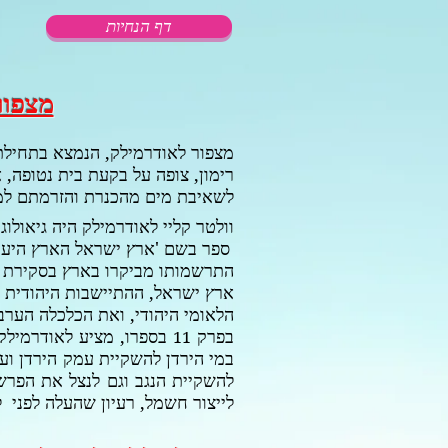
דף הנחיות
מצפור
מצפור לאודרמילק, הנמצא בתחילת 
רימון, צופה על בקעת בית נטופה, 
לשאיבת מים מהכנרת והזרמתם למ
וולטר קליי לאודרמילק היה גיאולו
ספר בשם 'ארץ ישראל הארץ היעוד
התרשמותו מביקרו בארץ בסקירת נו
ארץ ישראל, ההתיישבות היהודית ב
הלאומי היהודי, ואת הכלכלה הערב
בפרק
בספרו, מציע
לאודרמילק
11
במי הירדן להשקיית עמק הירדן וע
להשקיית הנגב וגם לנצל את הפרש
לייצור חשמל, רעיון שהעלה לפני ל