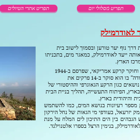
תפריט מסלולי יום
תפריט אתרי הטיולים
 לאודרמילק
דרך נוף יער טורען ובסמוך לישוב בית
אותה ייעד לאודרמילק, כמאגר מים, בתכניתו
רכז הארץ.
ג וחוקר קרקע אמריקאי, שפרסם ב-
1944
ה" בו הוא סוקר ב-
פרקים את
14
שאים כגון הרקע הגאוגרפי וההיסטורי של
ארץ, הפיתוח התעשייה, תהליך בניית הבית
ית והיהודית בארץ.
 מספר רעיונות בנושא המים, כמו להשתמש
מק יזרעאל, בעודפי מי הגאות של נחל
הירקון
 הגבהים בין הים התיכון לים המלח על מנת
אודרמילק, בנימין הרצל בספרו אלטנוילנד.