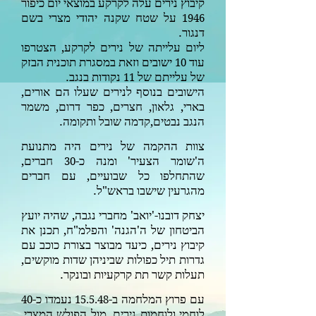
קיבוץ נירים עלה לקרקע במוצאי יום כיפור
על שטח שקנה יהודי מצרי בשם
1946
דנגור.
ליום עלייתה של נירים לקרקע, הצטרפו
עוד
ישובים וזאת במסגרת תוכנית הבזק
10
של עלייתם של
נקודות בנגב.
11
הישובים בנוסף לנירים שעלו הם אורים,
בארי, גלאון, חצרים, כפר דרום, משמר
הנגב נבטים,קדמה שובל ותקומה.
צוות ההקמה של נירים היה מתנועת
ה'שומר הצעיר' ומנה כ-
חברים,
30
שהתחלפו כל שבועיים, עם חברים
מהגרעין שישבו בראש"ל.
יצחק דובנו-'יואב' מחברי נגבה, שהיה יועץ
הביטחון של ה'הגנה' והפלמ"ח, תכנן את
קיבוץ נירים, כיעד מבוצר בצורת כוכב עם
גדרות תיל כפולות שביניהן שדות מוקשים,
תעלות קשר תת קרקעיות ובונקר.
עם פרוץ המלחמה ב-
נעמדו כ-
40
15.5.48
לוחמי ולוחמות נירים, מול הפולש המצרי,