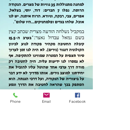
למחנה מתגוללות 35 גוויות של מצרים. הנקודה
הרוסה. נפלו 7 חברים: דוד, יוסי, בצלאל,
אפרים, צבי, רבקה, וגיורא. הרוח איתנה. יש לנו
אוכל. שלחו בגדים ופלמחניקים...היו שלום
".
במקביל נשלחה הודעה מצרית שכתב קצין
בשם גמאל עבדול נאצר:
"
בערב ה-15.5
קיבלה החטיבה מקהיר פקודה לנוע לכיוון
הקולוניה דנגור (נירים). לא היה לנו זמן לערוך
סיור תצפית על המטרה שמווינו להתקיפה. אף
לא נמסרו לנו ידיעות עליה. היה לחטיבה רק
מורה דרך ערבי אחד שהוטל עליו להוביל את
יחידתנו למוצב נירים. אותו מדריך לא ידע דבר
על ביצוריה של הנקודה, ועל דרכי הגנתה. הוא
הסתפק בכך שהראה לחטיבה את הדרך ונסע
עם ידיעות בלתי ברורות ובלתי מדויקות עד
שהופיעו לפניה לפתע הביצורים של נירים.
Phone
Email
Facebook
החיילים לא נחו אחרי המסע הקשה, אלא
התפרצו אל התייל. לא היה שם מי שידע דיוק
מה לעשות, ואילו המגינים על נירים ידעו מה
עליהם לעשות. החטיבה נחלה אבידות בלתי
צפויות. בשעות אחה"צ נתן המפקד הוראה