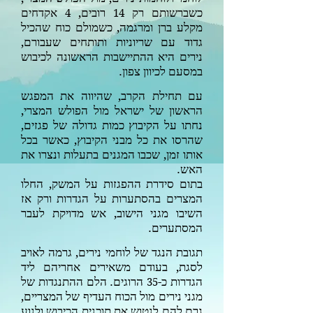
כשברשותם רק
רובים,
אקדחים
4
14
מקלע ברן ומרגמה, כשמולם כוח שהכיל
גדוד עם שריוניות ותותחים שעבורם,
נירים היא ההתיישבות הראשונה לכיבוש
במסעם לכיוון צפון.
עם תחילת הקרב, שהיווה את המפגש
הראשון של ישראל מול הפולש המצרי,
נחתו על הקיבוץ כמות גדולה של פגזים,
שהרסו את כל מבני הקיבוץ, כאשר בכל
אותו זמן, שכבו המגנים בתעלות ונצרו את
האש.
בתום סידרת ההפגזות על המשק, החלו
המצרים בהסתערות על הגדרות ורק אז
השיבו מגני הישוב, אש מדויקת לעבר
המסתערים.
תגובת הנגד של לוחמי נירים, גרמה לאויב
לסגת, בעודם משאירים אחריהם ליד
הגדרות כ-
הרוגים. הלם ההתנגדות של
35
מגני נירים מול הכוח העדיף של המצריים,
גרם להם לנטוש את תוכנית הכיבוש ולנוע