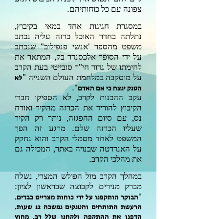
צפונה עם כל כוחותיהם.
במסגרת חגיגות אחד במאי בקיבוץ,
נתלתה בחדר האוכל כרזה עליה נכתב
משפט מהספר 'אנשי פנפילוב" שנכתב
על ידי הסופר
אלכסנדר בק,
המתאר את
לחימתו של
גדוד
חי"ר
סובייטי
בעת
הקרב
על מוסקבה
ב
מלחמת העולם השנייה
"
לא
".
הטנק ינצח כי אם האדם
עקב ההכנות לקרב, לא הספיקו חברי
הקיבוץ להוריד את הכרזה מהקיר ואורח
נס, עם סיום ההפגזה, נותר רק הקיר
שעליו הכרזה שלם. מרגע זה הפך
המשפט לאחד מסמלי הקרב והוא נחקק
על האנדרטה שבנויה באתר, המכילה גם
את מהלכי הקרב.
במהלך הקרב מול הפולש המצרי, נשלח
מברק מנירים לקבוצה שבראשון לציון:
"
הבוקר הותקפנו על ידי כוחות מצריים כבדים.
הרעשת התותחים והטנקים נמשכה 12 שעות.
הדפנו את ההתקפה ולקחנו שלל רב. מחוץ