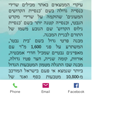
עיקרי הממצאים באתר מכילים שרידי
כנסייה גדולה בשם 'כנסיית הקדושים
המעונים' שהוקמה על שרידי מקדש
הנבטי, וכנסייה קטנה יותר בשם 'כנסיית
נילוס הקדוש' שם הנובע משמו של
התורם לבניית המבנה.
מבנה פרטי גדול בשם 'בית נבטו',
המשתרע על פני
מ"ר עם
1,600
מאפיינים נבטיים שמכיל חדרי אמבטיה,
אורוות, קומה שנייה, חצר פטיו גדולה,
מבנה שבו התגלה מטמון המטבעות הגדול
ביותר שנמצא אי פעם בישראל המורכב
מ-
מטבעות כסף ואגד של
10,800
פפירוסים הכתובים בשפה היוונית.
בריכת מים ציבורית בגודל
מטר,
X
10
X
3
18
Phone
Email
Facebook
הצמודה לבית המרחץ רומי, שניזונו
מאמות המים, שירדו כנגר עלי מהר רותם
הסמוך לאתר.
מספרם הרב של האורוות נובע מעיסוקם
של תושבי העיר בטיפוח וגידול הסוס
הערבי הגזעי, שהינו גזע טהור, שכיום יש