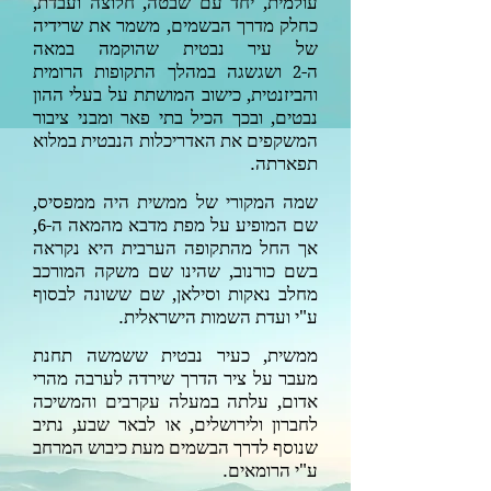
עולמית, יחד עם שבטה, חלוצה ועבדת,
כחלק מדרך הבשמים, משמר את שרידיה
של עיר נבטית שהוקמה במאה
ה-
ושגשגה במהלך התקופות הרומית
2
והביזנטית, כישוב המושתת על בעלי ההון
נבטים, ובכך הכיל בתי פאר ומבני ציבור
המשקפים את האדריכלות הנבטית במלוא
תפארתה.
שמה המקורי של ממשית היה ממפסיס,
שם המופיע על מפת מדבא מהמאה ה-
,
6
אך החל מהתקופה הערבית היא נקראה
בשם כורנוב, שהינו שם משקה המורכב
מחלב נאקות וסילאן, שם ששונה לבסוף
ע"י ועדת השמות הישראלית.
ממשית, כעיר נבטית ששמשה תחנת
מעבר על ציר הדרך שירדה לערבה מהרי
אדום, עלתה במעלה עקרבים והמשיכה
לחברון ולירושלים, או לבאר שבע, נתיב
שנוסף לדרך הבשמים מעת כיבוש המרחב
ע"י הרומאים.