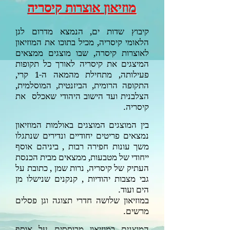
מוזיאון אוצרות קיסריה
קיבוץ שדות ים, הנמצא מדרום לגן
הלאומי קיסריה, מכיל בתוכו את המוזיאון
לאוצרות קיסרה, שבו מוצגים ממצאים
המיצגים את קיסריה לאורך כל תקופות
פעילותה, מתחילת מהמאה ה-
קרי,
1
התקופה הרומית, הביזנטית, המוסלמית,
הצלבנית ועד הישוב היהודי שאכלס את
קיסריה.
בין המוצגים המוצגים באולמות המוזיאון
נמצאים פריטים יחודיים ונדירים שנתגלו
משך עונות חפירה רבות , ביניהם אוסף
ייחודי של מטבעות, ממצאים מבית הכנסת
העתיק של קיסריה, נרות שמן , כתובת על
גבי מצבות יהודיות , קנקנים שנישלו מן
הים ועוד.
במוזיאון שלושה חדרי תצוגה וגן פסלים
מרשים.
המוצגים במוזיאון מבוססים על אוסף