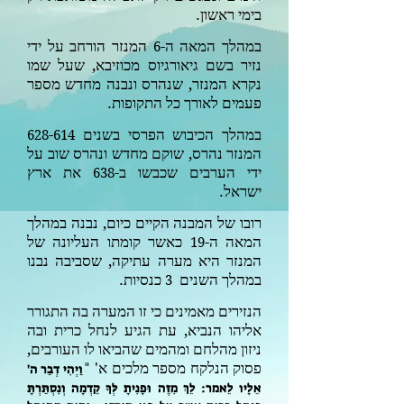
בימי ראשון.
במהלך המאה ה-
המנזר הורחב על ידי
6
נזיר בשם גיאורגיוס מכוזיבא, שעל שמו
נקרא המנזר, שנהרס ונבנה מחדש מספר
פעמים לאורך כל התקופות.
במהלך הכיבוש הפרסי בשנים
-
628
614
המנזר נהרס, שוקם מחדש ונהרס שוב על
ידי הערבים שכבשו ב-
את ארץ
638
ישראל.
רובו של המבנה הקיים כיום, נבנה במהלך
המאה ה-
כאשר קומתו העליונה של
19
המנזר היא מערה עתיקה, שסביבה נבנו
במהלך השנים
כנסיות.
3
הנזירים מאמינים כי זו המערה בה התגורר
אליהו הנביא, עת הגיע לנחל כרית ובה
ניזון מהלחם ומהמים שהביאו לו העורבים,
פסוק הנלקח מספר מלכים א'
"
וַיְהִי דְבַר ה'
אֵלָיו לֵאמר: לֵךְ מִזֶּה וּפָנִיתָ לְּךָ קֵדְמָה וְנִסְתַּרְתָּ