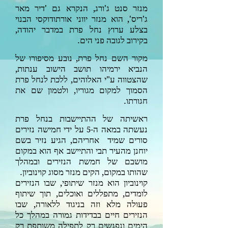
מנזר סנט ג'ורג, הנקרא גם 'דיר מאר
ג'ריס', הוא מנזר יווני אורתודוקסי הבנוי
בצלע ערוץ נחל
פרת במדבר יהודה,
בקירוב לגובה פני הים.
מקור השם נחל פרת, נובע מסיפורו של
הנביא ירמיהו תושב הישוב ענתות,
שהצטווה ע"י האלוהים, ללכת לנחל פרת
הסמוך למקום מגוריו, ולטמון שם את
חגורתו.
ראשיתה של ההתיישבות בנחל פרת
נעשתה במאה ה-
על ידי חמישה נזירים
5
סורים שמיד אחריהם, הגיע נזיר בשם
יוחנן מהעיר תבי והתיישב אף הוא במקום
מושבם של חמשת הנזירים ובמהלך
שהותו במקום, הקים מנזר מסוג קוינוביון.
קוינוביון הוא
מנזר
שיתופי, שבו הנזירים
לומדים, מתפללים ואוכלים, תוך שיתוף
פעולה מלא וזה בניגוד ללאורה, שבו
הנזירים חיים בבדידות גמורה במהלך כל
הימים ונפגשים רק לתפילה משותפת רק