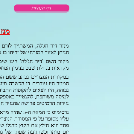
דף הנחיות
מנזר
מנזר דיר חג'לה, המשתייך לזרם ה
הניתן לאזור המזרחי של
יריחו בו 
מקור השם 'דיר חג'לה' הינו שי
מקראית בנחלת שבט בנימין המוזכ
במקורות הנוצריים נכתב ששם המנ
המנזר היו עוברים בו הכשרה מיו
גבוהה,
היו יוצאים לתקופות התבוד
למיסה משותפת, להצטייד באספקה
נזירות הרמיטים פרושה שהנזיר חי 
גרסימוס בן המאה ה-
שהיה מראשי
5
עליו מסופר על פי המסורת הנוצרי
פחד הוא חילץ את הקוץ מרגלו של 
יום מותו וכשהגיעה שעתו של גר