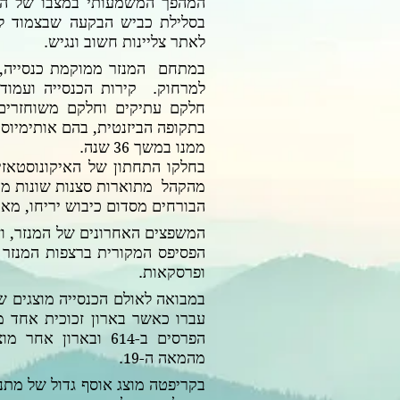
המהפך המשמעותי במצבו של המנ
בסלילת כביש הבקעה שבצמוד למ
לאתר צליינות חשוב ונגיש.
במתחם המנזר ממוקמת כנסייה, 
למרחוק. קירות הכנסייה ועמודי
חלקם עתיקים וחלקם משוחזרים,
בתקופה הביזנטית,
בהם אותימיוס 
ממנו במשך
שנה.
36
בחלקו התחתון של האיקונוסטאזי
מהקהל מתוארות סצנות שונות מהתנ
הבורחים מסדום כיבוש יריחו, מאב
המשפצים האחרונים של המנזר, ו
הפסיפס המקורית ברצפות המנזר
ופרסקאות.
במבואה לאולם הכנסייה מוצגים שר
עברו כאשר בארון זכוכית אחד מו
הפרסים ב-
ובארון אחר מוצ
614
מהמאה ה-
.
19
בקריפטה מוצג אוסף גדול של מתנו