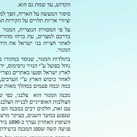
הקדוש, עד שמת גם הוא.
סיפור המעשה על האריה, הפך למות
וציורי אריות תלויים על הקירות המ
על פי המסורת הנוצרית, המנזר נ
בדרכם למצרים, עת ברחו מהורד
לאתר חציית בני ישראל את הירד
המנזר.
בתולדות המנזר, שנוסד במקורו 
נוהל בפועל ע"י הנזיר גרסימוס, יד
לארץ ישראל ופגעו באתרים נוצריי
לאחר כיבוש הארץ ע"י הערבים, 
כמה וכמה פעמים במהלך מאות שנ
מבנה המנזר הוא צלבני, כפי 
הצולבות האופייניים לבנייה הצלבנ
עם זאת, חלקים רבים במבנה הם ש
שנפגע במשך השנים, בעיקר מרעי
השיפוץ האחרון נערך ב-
בידי
1890
פגיעה קשה שספג המבנה ברעידת