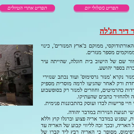
תפריט מסלולי יום
תפריט אתרי הטיולים
 דיר חג'לה
אורתודוקסי, ממוקם ב'ארץ המנזרים', כינוי
ממוקמים מספר מנזרים.
מור שם של הישוב בית חוגלה, שהייתה עיר
רת בספר יהושע.
זר נקרא 'מנזר גרסימוס' ועוד נכתב שנזירי
חדת ורק לאחר שהגיעו לרמה מוסרית מספיק
דות כהרמיטים, וחוזרים למנזר רק בסופשבוע
 ולהחזיר כתבים שהעתיקו.
חיי פרישות לבדו ועוסק בהתבוננות פנימית.
 תנועת הנזירות במדבר יהודה.
ת, שפגש במדבר אריה פצוע וברגלו קוץ וללא
האריה, ובכך זכה לליווי קבוע של האריה עד
סימוס,
מסופר כי האריה רבץ ליד קברו של