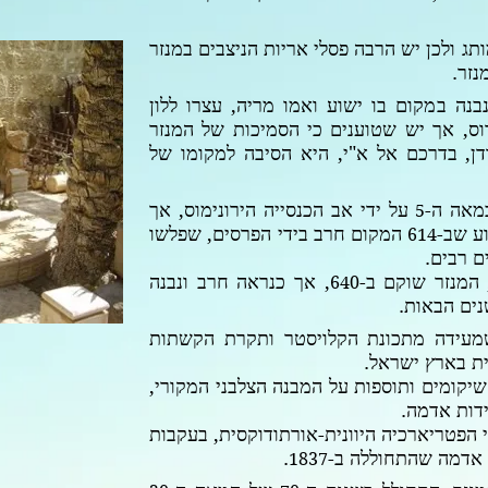
ג ולכן יש הרבה פסלי אריות הניצבים במנזר
נזר.
בנה במקום בו ישוע ואמו מריה, עצרו ללון
וס, אך יש שטוענים כי הסמיכות
של המנזר
ן, בדרכם אל א"י, היא הסיבה למקומו של
במאה ה-
על ידי אב הכנסייה הירונימוס, אך
5
וע
שב-
המקום חרב בידי הפרסים, שפלשו
614
ם רבים.
המנזר שוקם ב-
, אך כנראה חרב ונבנה
640
ים הבאות.
שמעידה מתכונת הקלויסטר ותקרת הקשתות
ית בארץ ישראל.
יקומים ותוספות על המבנה הצלבני המקורי,
דות אדמה.
 הפטריארכיה היוונית-אורתודוקסית, בעקבות
 אדמה שהתחוללה ב-
.
1837