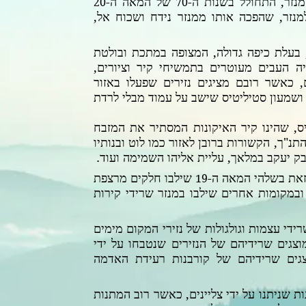
זר, התחולל בשנות ה-
של המאה ה-
20
70
נזר, שהפכה אותו ממנזר נידח
ושכוח אל,
בעלת כיפה גדולה, המצופה במתכת ובולטת
ה העבים מעוטרים בתמשיחי קיר וציורים,
 כאשר רובם מציגים נזירים שפעלו באזור
ושמעון סטיליטיס שישב על עמוד מבלי לרדת
ס, שהינו קיר האיקונות המסתיר את המזבח
"ך, הקשורות ברובן לאזור כמו לוט ובנותיו
ק יעקב במלאך, עליית אליהו השמימה ועוד.
זאת בשלהי המאה ה-
שילבו חלקים מרצפת
19
 ובמקומות אחרים
שילבו במנזר שרידי קירות
ידי עצמות וגולגולות של נזירי המקום מימים
צגים שרידיהם של הנזירים שנטבחו על ידי
גים שרידיהם של קורבנות רעידת האדמה
ת שניתנו על ידי צליינים, כאשר רוב המתנות