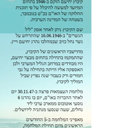
קיבוץ יחיעם הוקם ב-
בתחום
1946
המיועד למעשה להיכלל על פי תוכנית
החלוקה של האו"ם בכ"ט בנובמבר,
בשטחה של המדינה הערבית.
שם הקיבוץ ניתן לאחר אסון "ליל
הגשרים" ב-
שהתרחש על
16.06.1946
גשר נחל כזיב שבמהלכו נהרג יחיעם וייץ.
מתיישביו הראשונים של הקיבוץ,
שהתמקמו בתחילה בתחום מבצר יחיעם,
היו מבודדים במרחב הגליל המערבי ולכן
האספקה אליו הייתה בתחילה על גבי
חמורים ורק כעבור שנה נפרץ שביל
המוליך לקיבוץ.
מלחמת העצמאות פרצה ב-
יום
30.11.47
לאחר ההכרזה באו"ם, יום בו נהרגו
6
נוסעי אוטובוס ממארב ערבי ליד
נחלים,
שעה שנסעו מנתניה לירושלים.
מאפייני המלחמה ב-5 החודשים
הראשונים מיום תחילת המלחמה,