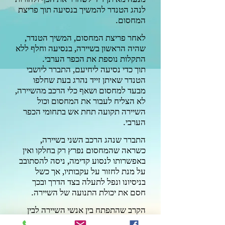
לנהג הטנדר
להמשיך בנסיעה תוך פריצת
המחסום.
לאחר פריצת המחסום, המשיך הטנדר,
שהיה הראשון בשיירה, בנסיעה וחלף ללא
התקלות נוספת את הכפר הערבי.
תוך כדי נסיעה ליחיעם, התברר ליושבי
הטנדר שאיתן זייד נהרג בעת שחלפו
מבעד למחסום
ושאף כלי הרכב מהשיירה,
לא הצליח לעבור את המחסום וכול
השיירה תקועה תחת אש בתחומי הכפר
הערבי.
התברר שנהג הרכב השני בשיירה,
כשראה שהמחסום נפרץ רק בחלקו ואין
באפשרותו לנסוע קדימה, ניסה להסתובב
על מנת לחזור על עקבותיו,
אך כשל
בניסיונו ונפל לתעלה בצד הדרך ובכך
חסם את יכולת התנועה של השיירה.
הקרב שהתפתח בין אנשי השיירה לבין
מאות ערבים, שחלקם באו מהכפרים