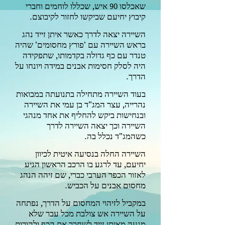
שאכלסו
איש,
שכללו לוחמים וחברי
90
קיבוץ יחיעם שביקשו לחזור לקיבוצם.
השיירה יצאה לדרך כאשר איתן זייד נהג
בראש השיירה עם 'פורץ מחסומים' שהיה
טנדר עם כף גדולה בקדמותו, שתפקידה
היה לסלק חסימות אבנים במידה ויונחו על
הדרך.
בעוד השיירה מתחילה בתנועתה במבואות
נהרייה, עצר המג"ד בן עמי את השיירה
ובנחישות ביקש להחליף את אחד מנהגי
השיירה וכך יצאה השיירה לדרך
כשהמג"ד נכלל בה.
השיירה החלה בנסיעה איטית לכיוון
יחיעם, עד לרגע בו הרכב הראשון הגיע
לאזור הכפר הערבי כברי, שם זיהה הנהג
מחסום אבנים על הכביש.
במקביל לזיהוי המחסום על הדרך, נפתחה
על השיירה אש צולבת מכל עבר שלא
מנעה מאיתן זייד לשחרר את הכף ולהורות