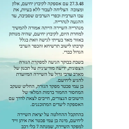
עם אספקה לקיבוץ יחיעם, אלון
27.3.48
ומצובה הצליחה לעבור ללא בעיות, את
עכו הערבית
וכפרי הערבים שסביבה, עד
ההגעה לנהרייה.
מנהרייה השיירה הייתה אמורה להמשיך
למחרת היום, לקיבוץ יחיעם, שהיה מנותק
באזור מאד בעייתי לגישה וזאת בגלל
קרבתו לישוב תרשיחא והכפר הערבי
הגדול כברי.
בשבת בבוקר הגיעה למפקדת הגזרה
הצפונית, ידיעה מודיעינית על תכנון של
מארב ערבי גדול על השיירה המיועדת
להגיע ליחיעם.
בן עמי פכטר מפקד הגזרה, החליט שעקב
המחסור החמור ברמות המלאי של
הישובים הנצורים, חייבים לצאת לדרך עם
האספקה ליעדים המתוכננים.
בהתקבל ההחלטה על יציאת השיירה
ליחיעם, מינה בן עמי פכטר את איתן זייד
למפקד השיירה, שמנתה
כלי רכב
7