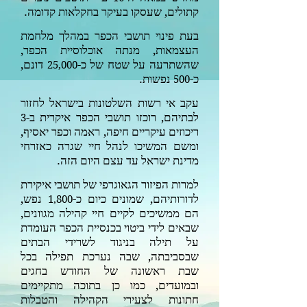
קתולים, שעסקו בעיקר בחקלאות קדומה.
בעת פינוי תושבי הכפר במהלך מלחמת
העצמאות, מנתה אוכלוסיית הכפר,
שהשתרעה על שטח של כ-
דונם,
25,000
כ-
נפשות.
500
עקב אי רשות השלטונות בישראל לחזור
לבתיהם, רוכזו תושבי הכפר איקרית ב-
3
ריכוזים עיקריים חיפה, ראמה וכפר יאסיף,
ומשם המשיכו לנהל חיי שגרה כאזרחי
מדינת ישראל עד עצם היום הזה.
למרות הפיזור הגאוגרפי של תושבי איקירת
לדורותיהם, שמונים כיום כ-
נפש,
1,800
הם ממשיכים לקיים חיי קהילה מגוונים,
שבאים לידי ביטוי בכנסיית הכפר העומדת
על תילה בניגוד לשרידי הבתים
שבסביבתה, שבה נערכת תפילה בכל
שבת ראשונה של החודש בחגים
ובמועדים, כמו כן בתוכה מתקיימים
חתונות לצעירי הקהילה והטבלות