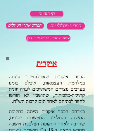
דף הנחיות
תפריט מסלולי יום
תפריט אתרי הטיולים
אשנב לחניכי קורס מורי דרך
איקרית
הכפר איקרית שאוכלוסייתו פונתה
במלחמת העצמאות, אוכלס בזמנו
בערבים נוצריים המשתייכים לעדה יוונית
קתולית-מלכיתית, שתושביו לא הורשו
לחזור לבתיהם לאחר תום קרבות תש"ח.
במרחב הכפר איקרית הייתה בתקופת
המשנה והתלמוד התיישבות יהודית,
שחרבה לאחר התקופה הצלבנית ויושבה
מחדש במאה ה-
ע"י תושבים נוצרים
16