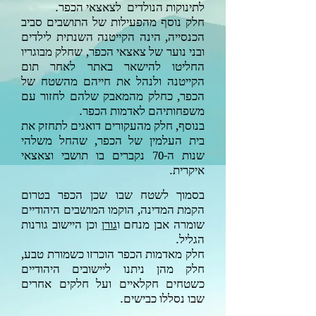
לתינוקות הנולדים לצאצאי הכפר.
חלק נוסף מהפעילות של התושבים סביב
הכנסייה, הינה הקייטנה השנתית לילדים
ובני נוער של צאצאי הכפר, שחלק מבוגריו
החליטו להישאר באתר לאחר תום
הקייטנה ולנהל את חייהם מהשטח של
הכפר, כחלק מהמאבק שלהם לחזור עם
משפחותיהם לאדמות הכפר.
בנוסף, חלק מהעקורים דואגים לתחזק את
בית העלמין של הכפר, שהחל משלהי
שנות ה-
נקברים בו תושבי וצאצאי
70
איקרית.
בסמוך לשטח שבו שכן הכפר בטרום
הקמת המדינה, הוקמו המושבים היהודיים
שומרה אבן מנחם ו
גורן
וכן היישוב גורנות
הגליל.
חלק מאדמות הכפר הוכרזו כשמורת טבע,
חלק מהן ניתנו ליישובים היהודיים
כשטחים חקלאיים ועל חלקים אחרים
שבו נסללו כבישים.