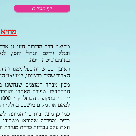
דף הנחיות
מוזיאו
מוזיאון דרך הדורות הינו גן אר
ובגלל גודלם הגדול יחסי, לא
באוניברסיטת חיפה.
ראובן הכט שהיה בעל ממגורות דג
האדיר שהיה ברשותו, למוזיאון הנ
מבין מבחר המוצגים שנחשפו ב
המרחבים' שפורק מאתרו והורכב מ
ייחודי בתקופת הברזל קרי
1000
למקם את מקום מושבם בחלקי האר
כמו כן מוצג 'בית בד' המיועד לי
בדים ומפרכה שהובאו משרידי 
וזאת עקב עבודות כריית מנהרת ה