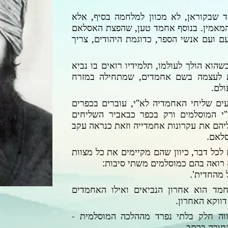
 שבקוראן, לא מכוון למלחמה בסיף, אלא
מאמין. בנוסף אחמד טען, שהפצת האסלאם
עם ועם אנשי הספר, כדוגמת היהודים, צריך
הוא הולך לעולמו, תלמידיו רואים בו נביא
 לעצמה בשם אחמדים, שמתחילה במזרח
לם.
עים שליחי האחמדיה לא"י, עוברים בכפרים
"י המוסלמים
ורק בכפר כבאביר השליחים
יהם את עקרונות אחמדייה וזאת כנראה עקב
סלאם.
כל דבר, כיוון שהם מקיימים את כל מצוות
רואה בהם כמוסלמים משתי סיבות:
 מהחדית'.
מד הוא אחרון הנביאים ואילו האחמדים
דווקא האחרון.
וה חלק בלתי נפרד מההלכה המוסלמית -
תורה בכתב.