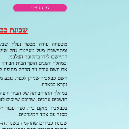
דף הנחיות
שכונת כב
משפחה עודה מכפר נעלין שבשומ
ומתיישבת מעל מעיינות נחל שיי
התיישבו לידו בתקופה הצלבני.
במהלך השנים הופך הבית הבודד 
את השם עודה
וזה הרחק מחיפה ש
השם כבאביר שניתן לכפר, נובע מ
נקרא כבארה.
במהלך התרחבותה של העיר חיפה,
תושבים ערבים,
שרובם שייכים לז
בכבאביר מוקם בית ספר עבור יל
מסגד עם צמד המינרטים.
שכונת כבירים שהוקמה בשנות ה-
0