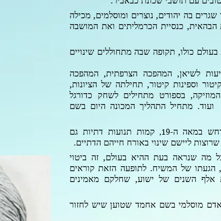
טובים עם תושבי שכונת כבאביר.
 שגרים בה יהודים, נוצרים ומוסלמים, מכילה
הבהאית, כנסיית הכרמליתים ואת המושבה
עולם כולו, תקופה שבה מתחוללים שינויים
עות לשיאן, המהפכה הצרפתית, המהפכה
ור וספינות קיטור, תחילתה של הציונות,
מוזיקה, בספורט מתחילים לשחק כדורגל
 ועוד. מתחיל התהליך המכונה היום בשם
רחש במאה ה-
קמות תנועות דתיות גם
19,
שרוצות ליישם שינוי באורח חייהם הדתיים.
ל מה שנראה בעת ההיא בעולם, זה ביטוי
 הגעתו של המשיח. לתופעה הזאת קוראים
ת אלף השנים של ישוע, שחלקם מאמינים
דם מוסלמי בשם אחמד שטוען שיש לחזור