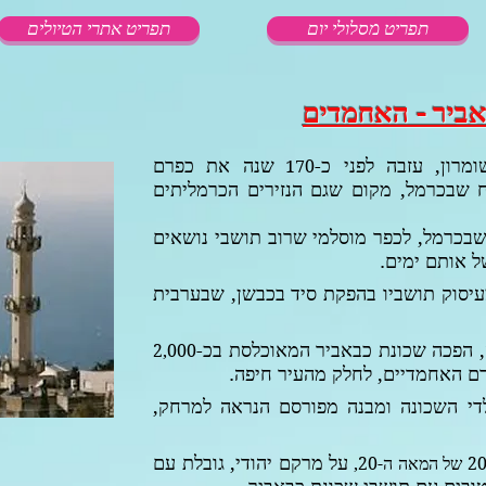
תפריט מסלולי יום
תפריט אתרי הטיולים
אביר - האחמדים
רון, עזבה לפני כ-
שנה את כפרם
170
ח שבכרמל, מקום שגם הנזירים הכרמליתים
שבכרמל, לכפר מוסלמי שרוב תושבי נושאים
ל אותם ימים.
עיסוק תושביו בהפקת סיד בכבשן, שבערבית
 הפכה שכונת כבאביר המאוכלסת בכ-
2,000
רם האחמדיים, לחלק מהעיר חיפה.
די השכונה ומבנה מפורסם הנראה למרחק,
על מרקם יהודי, גובלת עם
2 של המאה ה-20,