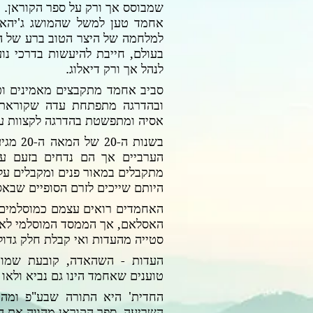
שמבוסס אך ורק על ספר הקוראן.
אחמד טען למשל שהמושג ג'יהאד
למלחמה של היצר הטוב ברע של ה
בעולם, חייבת להיעשות בדרכי נו
לנהל אך ורק דיאלוג.
סביב אחמד מתקבצים מאמינים וכש
ובהדרגה מתפתחת עדה שקוראת
אסיה ומתפשטת בהדרגה לקצוות עו
בשנות ה-
של המאה ה-
מגי
20
20
הערביים אך הם נדחים בזעם ע
מתקבלים במאור פנים ומקבלים על
היותם שייכים לזרם הסופיים שבא
האחמדים רואים עצמם כמוסלמים ל
האסלאם,
אך הממסד המוסלמי לא 
סטייה מהעדות
ואי קבלת חלק גדול
העדות - השהאדה, קובעת שמוח
טוענים שאחמד הינו גם נביא ולאו 
החדית' היא התורה שבע"פ ומהו
השריעה. ספר
הקוראן מהווה את ה