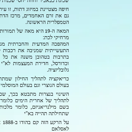
שכונת כבאביר וחווה יחסי שכנות 
חיפה מצטיינת במיזוג דתות, זו עיר
גם את זרם האחמדים, מרכז הדת 
הטמפלרית הראשונה.
המאה ה-
היא מאה של תמורות ב
19
מרחיקי לכת:
המהפכה המדעית והחברתית מגי
התעשייתית שמניבה את רכבות קיט
בתרבות בטהובן משנה את כל ה
וכדורסל, חדירת המעצמות לא"י
גלובליזציה.
כריאקציה לתהליך החילון שמת
בעולם הנוצרי וגם בעולם המוסלמי 
השינוי בנצרות מתבטא בכך, שכ
לתהליך של אחרית הימים כלומר,
בשם מילנריאניזם, כלומר מלכו
שתחילתה תהייה בא"י
על הרקע הזה קם בהודו ב-
א
1888
לאסלאם