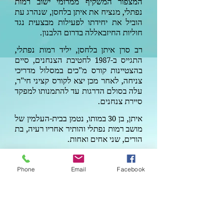
המצפור המשקיף ממרומי ישוב רמות
נפתלי, מנציח את איתן בלחסן, שנהרג עת
הוביל את יחידתו לפעילות מבצעית נגד
חוליות החיזבאללה בדרום הלבנון.
רב סרן איתן בלחסן, יליד רמות נפתלי,
התגייס ב-
לחטיבת הצנחנים, סיים
1987
בהצטיינות קורס מ"כים במסלול מדריכי
צניחה, לאחר מכן יצא לקורס קציני חי"ר,
עלה בסולם הדרגות עד להתמנותו למפקד
סיירת צנחנים.
איתן, בן
במותו, נטמן בבית-העלמין של
30
מושב רמות נפתלי והותיר אחריו רעיה, בת
הורים, שני אחים ואחות.
המצפור הבנוי על משטח שעליו חקוקות
מסלול חייו של איתן, משקיף מזרחה על
Phone
Email
Facebook
עמק החולה הפורה וצפונה לעבר בקעת
הלבנון, מקום נפילתו של איתן.
קישור למסלול טיול המכיל את
האתר.