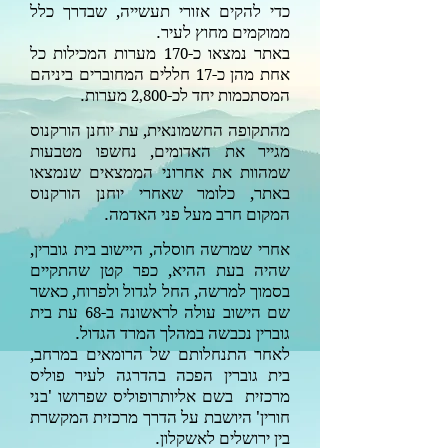
כדי להקים אזורי תעשייה, שבדרך כלל
ממוקמים מחוץ לעיר.
באתר נמצאו כ-
מערות המכילות כל
170
אחת מהן כ-
חללים המחוברים ביניהם
17
המסתכמות יחד לכ-
מערות.
2,800
מהתקופה החשמונאית, עת יוחנן הורקנוס
מגייר את האדומים, נחשפו מטבעות
שמהוות את אחרוני הממצאים שנמצאו
באתר, כלומר שאחרי יוחנן הורקנוס
המקום חרב מעל פני האדמה.
אחרי שמרשה חוסלה, היישוב בית גוברין,
שהיה בעת ההיא, כפר קטן שהתקיים
בסמוך למרשה, החל לגדול ולפרוח, כאשר
שם הישוב עולה לראשונה ב-
עת בית
68
גוברין נכבשה במהלך המרד הגדול.
לאחר התנחלותם של הרומאים במרחב,
בית גוברין הפכה בהדרגה לעיר פוליס
מרכזית בשם אליותרופוליס שפרושו 'בני
חורין' היושבת על הדרך מרכזית המקשרת
בין ירושלים לאשקלון.