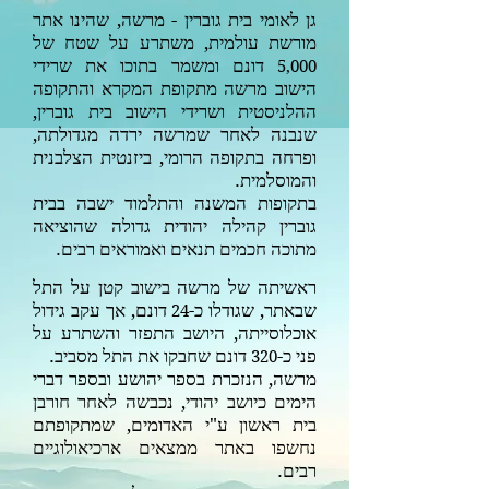
גן לאומי בית גוברין - מרשה, שהינו אתר
מורשת עולמית, משתרע על שטח של
דונם ומשמר בתוכו את שרידי
5,000
הישוב מרשה מתקופת המקרא והתקופה
ההלניסטית ושרידי הישוב בית גוברין,
שנבנה לאחר שמרשה ירדה מגדולתה,
ופרחה בתקופה הרומי, ביזנטית הצלבנית
והמוסלמית.
בתקופות המשנה והתלמוד ישבה בבית
גוברין קהילה יהודית גדולה שהוציאה
מתוכה חכמים תנאים ואמוראים רבים.
ראשיתה של מרשה בישוב קטן על התל
שבאתר, שגודלו כ-
דונם, אך עקב גידול
24
אוכלוסייתה, היושב התפזר והשתרע על
פני כ-
דונם שחבקו את התל מסביב.
320
מרשה, הנזכרת בספר יהושע ובספר דברי
הימים כיושב יהודי, נכבשה לאחר חורבן
בית ראשון ע"י האדומים, שמתקופתם
נחשפו באתר ממצאים ארכיאולוגיים
רבים.