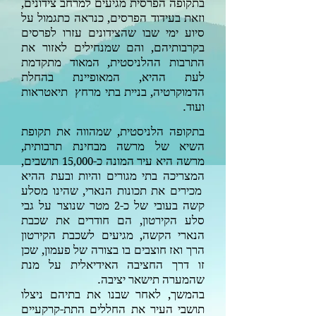
בתקופה הפרסית מגיעים למרחב צידונים,
וזאת בעידוד הפרסים, כנראה כתגמול על
סיוע ימי שבו שהצידונים עזרו לפרסים
בקרבותיהם, והם שמנחילים לאזור את
התרבות ההלניסטית, המאוד מתקדמת
לעת ההיא, המאופיינת בהחלת
הדמוקרטיה, בניית בתי מרחץ תיאטראות
ועוד.
בתקופה הלניסטית, שמהווה את תקופת
השיא של מרשה מבחינת תרבותית,
מרשה היא עיר המונה כ-
תושבים,
15,000
המצריכה בתי מגורים והיות ובעת ההיא
מכירים את תכונות הנארי, שהינו מסלע
קשה בעובי של כ-
מטר שנוצר על גבי
2
סלע הקירטון, הם חודרים את שכבת
הנארי הקשה, מגיעים לשכבת הקירטון
הרך ואז חוצבים בו בצורה של פעמון, שכן
זו דרך החציבה האידיאלית על מנת
שהמערה תישאר יציבה.
בהמשך, לאחר שבנו את בתיהם ניצלו
תושבי העיר את החללים התת-קרקעיים