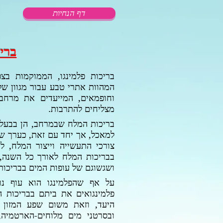
דף הנחיות
בריכ
בריכות פלמינגו, הממוקמות ב
המהוות אתרי טבע עבור מגוון של
וחופמאים, המייעדים את מרחב 
מצליחים להתרבות.
בריכות המלח שבמרחב, הן בבעלו
למאכל, אך יחד עם זאת, כערך שה
צורכי התעשייה וייצור המלח, ל
בבריכות המלח לאורך כל השנה,
ושגשוגם של עופות המים בבריכו
על אף שהפלמינגו הוא עוף נו
פלמינגואים את ביתם בבריכות 
היעד, וזאת משום שפע המזון 
ובסרטני מים מלוחים-הארטמיה