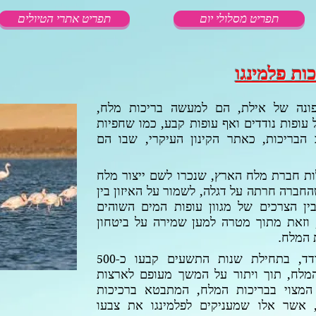
תפריט מסלולי יום
תפריט אתרי הטיולים
ות פלמינגו
צפונה של אילת, הם למעשה בריכות מלח,
 עופות נודדים ואף עופות קבע, כמו שחפיות
הבריכות, כאתר הקינון העיקרי, שבו הם
ת חברת מלח הארץ, שנכרו לשם ייצור מלח
חברה חרתה על דגלה, לשמור על האיזון בין
בין הצרכים של מגוון עופות המים השוהים
 וזאת מתוך מטרה למען שמירה על ביטחון
ת המלח.
דד, בתחילת שנות התשעים קבעו כ-
500
המלח, תוך ויתור על המשך מעופם לארצות
המצוי בבריכות המלח, המתבטא ברכיכות
, אשר אלו שמעניקים לפלמינגו את צבעו