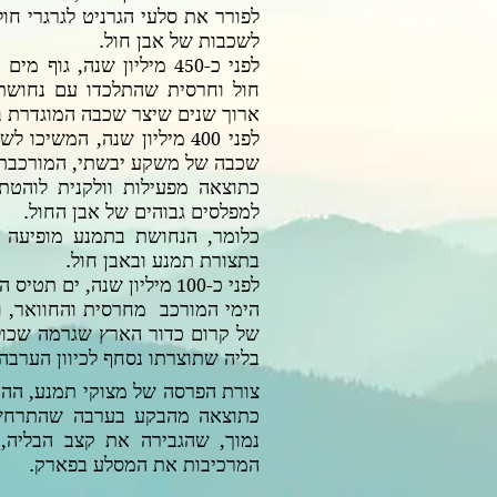
לפורר את סלעי הגרניט לגרגרי ח
לשכבות של אבן חול.
לפני כ-
מיליון שנה, גוף מים
450
חול וחרסית שהתלכדו עם נחושת ו
ארוך שנים שיצר שכבה המוגדרת ב
לפני
מיליון שנה, המשיכו לש
400
שכבה של משקע יבשתי, המורכבת 
כתוצאה מפעילות וולקנית לוהטת
למפלסים גבוהים של אבן החול.
כלומר, הנחושת בתמנע מופיעה ב
בתצורת תמנע ובאבן חול.
לפני כ-
מיליון שנה, ים תטיס 
100
הימי המורכב מחרסית והחוואר, ו
של קרום כדור הארץ שגרמה שכול 
בליה שתוצרתו נסחף לכיוון הער
צורת הפרסה של מצוקי תמנע, ההר
כתוצאה מהבקע בערבה שהתרחש 
נמוך, שהגבירה את קצב הבליה,
המרכיבות את המסלע בפארק.