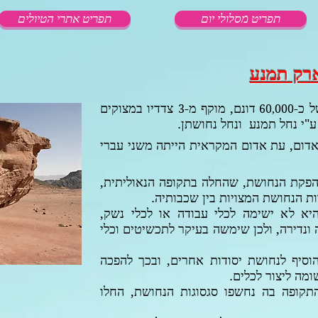
תפריט מסלולי יום
תפריט אתרי הטיולים
רק תמנע
 כ-
דונם, מוקף מ-
צדדיו במצוקים
3
60,000
ע"י נחל תמנע ונחל נחושתן.
דום, עת אדום המקראית הייתה משני עברי
פקת הנחושת, שהחלה בתקופה הנאוליתית,
ת הנחושת המצויות בין שכבותיה.
יא לא ישימה לכלי עבודה או לכלי נשק,
 ונדירה, ולכן שימשה בעיקר לתכשיטים וכלי
וסיף לנחושת יסודות אחרים, ובכך להפכה
מה ליצור לכלים.
תקופה בה נחשפו סגסוגות הנחושת, החלו