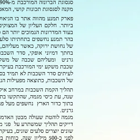
סגסוגת הברונזה המורכבת מ-
90%
מקנה לסגסוגת תכונות קושי, המאפ
פארק תמנע מהווה אתר בו הגיאול
ביותר. חלקם העליון של המצוקים
בעוד המדרונות הנמוכים יותר הם 
בהר תמנע נחשפים בתחתיתו סלעי י
של נחושת ירוקה, כאשר מעליהם, 
בחתך דמיוני אופקי, סדר השכבו
גרניט ומעליהם שכבה של משקע
שכבת משקע ימי המורכבת בעיקר 
לעיתים סדר השכבות לא תמיד בסדר
של השכבות, כתוצאה מפעילות הנו
תהליך הקמת השכבות במרחב אילת
שנה, עת כיסי מגמה, שהתקשו בת
בתוך כדור הארץ נחשפים מעל פני
גרניט.
מגמה לוהטת שעולה מבטן האדמה, 
דייקים תהליך שמשתרע על פני מא
שונים יוצרים סלעים שונים, בעיקר
לפני כ-
מיליון שנה, כוחות ב
500