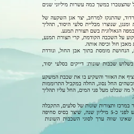
ול שהצטברו במשך כמה עשרות מיליוני שנים
 רדוד, שהתנקז למרחב, יצר אגן השקעה של
מנגן, שנוצרו מבליית סלעי היסוד, תהליך
מפה הגאולוגית בשם תצורת תמנע.
קוע על השכבה הקודמת, קרי תצורת תמנע,
מאבן חול וכיסה אותה.
, הנחושת מומסת בתוך אבן החול, ונודדת
שלוש שכבות שונות: דייקים בסלעי יסוד,
הציף את האזור והשקיע בו את שכבת המשקע
כשהים החל נסוג, החלה במקביל התרוממות
מה שבלט מעל פני המים, החל עליו תהליך
בה.
 במרכז ותצורות שונות של סלעים, התקבלה
לפני כ-
מיליון שנה, שיצר בסיס סחיפה
5
 שאינו שווה ערך לסוגי השכבות השונות