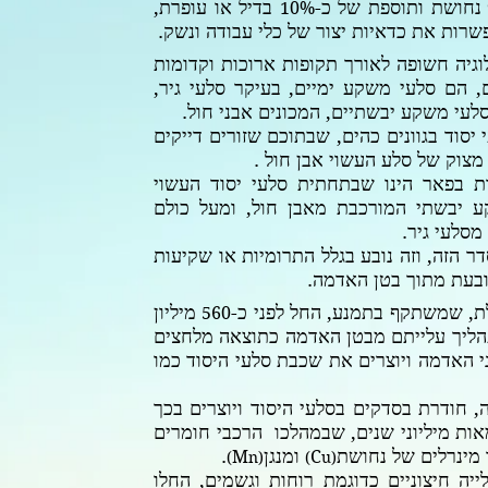
נחושת ותוספת של כ-
בדיל או עופרת,
10%
שרות את כדאיות יצור של כלי עבודה ונשק.
וגיה חשופה לאורך תקופות ארוכות וקדומות
, הם סלעי משקע ימיים, בעיקר סלעי גיר,
סלעי משקע יבשתיים, המכונים אבני חול.
סוד בגוונים כהים, שבתוכם שזורים דייקים
מצוק של סלע העשוי אבן חול .
ת בפאר הינו שבתחתית סלעי יסוד העשוי
 יבשתי המורכבת מאבן חול, ומעל כולם
מסלעי גיר.
 הזה, וזה נובע בגלל התרומיות או שקיעות
בעת מתוך בטן האדמה.
, שמשתקף בתמנע, החל לפני כ-
מיליון
560
הליך עלייתם מבטן האדמה כתוצאה מלחצים
 האדמה ויוצרים את שכבת סלעי היסוד כמו
חודרת בסדקים בסלעי היסוד ויוצרים בכך
ות מיליוני שנים, שבמהלכו הרכבי חומרים
 מינרלים של נחושת
ומנגן
.
M
C
n)
(
u)
(
לייה חיצוניים כדוגמת רוחות וגשמים, החלו