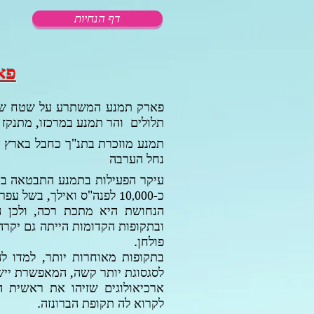
דף הנחיות
פא
פארק תמנע המשתרע על שטח של
תלולים והר תמנע במרכזו
, מתנקז 
תמנע מוזכרת בתנ"ך כחבל בארץ א
נחל הערבה
עיקר הפעילות בתמנע התבטאה בה
כ-
לפנה"ס ואילך, בשל עפרו
10,000
הנחושת היא מתכת רכה, ולכן ה
ובתקופות הקדומות הייתה גם יקרה
פולחן.
בתקופות מאוחרות יותר, למדו לה
לסגסוגת יותר קשה, המאפשרת יישו
ארכיאולוגים שזיהו את ראשית ה
לקרוא לה תקופת הברונזה.