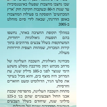
שבו נחצבו מחצבות שפעלו באינטנסיביות
עד שנות ה-
ובעקבות חקיקת חוק 'ארץ
80
המכתשים'
הופסקה בו פעילות המחצבות
באופן הדרגתי, שבאה לידי סיום מוחלט
ב-
2005
במהלך תקופת החציבה באתר, נחשפו
בהם תופעות גיאולוגיות ייחודיות,
המשתקפות בשלל צבעים מרהיבים בתוך
קירות המכרות, שמהוות תצפית תיירותית
מעולה.
מבחינה גיאולוגית, השכבה העליונה של
מרחב מכתש רמון מורכבת מסלע משקע
הימי שנוצר לפני כ-
מיליון שנה, עת
105
המרחב היה מוצף בים, והוא מכיל בעיקר
את סלעי הגיר, הדולומיט ומעט חווארים
וחרסיות.
מתחת השכבה העליונה, מתפרסת שכבת
אבני החול הצבעוניים שהם בני כ-
125
מיליוני שנה, שיחודם בשלל הצבעים
הנובעים מהרכבים שונים של מינרלים.