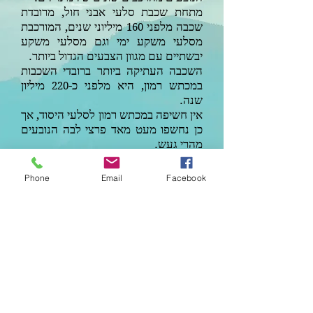
מתחת שכבת סלעי אבני חול, מרובדת
שכבה מלפני
מיליוני שנים, המורכבת
160
מסלעי משקע ימי וגם מסלעי משקע
יבשתיים עם מגוון הצבעים הגדול ביותר.
השכבה העתיקה ביותר ברובדי השכבות
במכתש רמון, היא מלפני כ-
מיליון
220
שנה.
אין חשיפה במכתש רמון לסלעי היסוד, אך
כן נחשפו מעט מאד פרצי לבה הנובעים
מהרי געש.
בישראל ישנן כ-
מחצבות שננטשו
1,000
Phone
Email
Facebook
עקב אזילת חומרי הגלם שבהם, ומלבד
פגיעה קשה בנוף, הם מהוות מפגע
תברואתי קשה ולכן הוקמה 'הקרן לשיקום
מחצבות' שתפקידה לשקם את אתרי
המחצבות לטובת פארקים, אתרי לימוד
גיאולוגים, אזורי תעשייה ועוד שהצליחה
לשקם במהלך פעילותה יותר מ-
200
מחצבות נטושות.