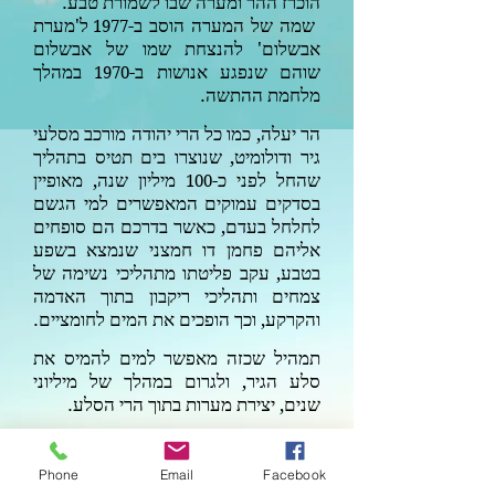
הוכרז ההר ומערה שבו לשמורת טבע.
שמה של המערה הוסב ב-
ל'מערת
1977
אבשלום' להנצחת שמו של אבשלום
שוהם שנפגע אנושות ב-
במהלך
1970
מלחמת ההתשה.
הר יעלה, כמו כל הרי יהודה מורכב מסלעי
גיר ודולומיט, שנוצרו בים תטיס בתהליך
שהחל לפני כ-
מיליון שנה, מאופיין
100
בסדקים עמוקים המאפשרים למי הגשם
לחלחל בעדם, כאשר בדרכם הם סופחים
אליהם פחמן דו חמצני שנמצא בשפע
בטבע, עקב פליטתו מתהליכי נשימה של
צמחים ותהליכי ריקבון בתוך האדמה
והקרקע, וכך הופכים את המים לחומציים.
תמהיל שכזה מאפשר למים להמיס את
סלע הגיר, ולגרום במהלך של מיליוני
שנים, יצירת מערות בתוך הרי הסלע.
לתמהיל זה, עת מטפטף לתוך פנים
המערה מתווסף גם גיר מומס, שמהווה
Phone
Email
Facebook
את חומר הבניין של כל הנטיפים