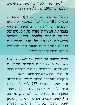
החל מימי בית ראשון ועד ימינו, עת שימש
המבנה עד
את הלגיון הירדני.
1967
הפער בחומת העיר העתיקה שנבנתה
במאה ה-
בי
מיו של הסולטאן סולימאן
16
המפואר שהיווה חלק מהחפיר שהקיף
בעבר את המצודה, נפרץ לרגל כניסתו של
הקיסר הגרמני וילהלם השני, שביקר
בירושלים ב-
על מנת לחנוך את
1898
כנסיית הגואל ו
כיום מהווה חלק מהכביש
הנכנס לכיוון העיר העתיקה.
בבית השער יש סימון של ה-
Ordnance
מ-
עת הסתבר לראשונה
1865
Survey
ששער יפו וירושלים גבוהים בהרבה מעל
פני הים, נתון שלא היה ידוע עד אז.
הנקודה שנמדדה הייתה משמעותית ביותר
והתבטאה בגובה של
מ' מעל פני הים
777
וסימון לכך נמצא בצדו הצפוני של השער,
באבן התחתונה הקרובה למדרכה, המורכב
מ-
קווים אנכיים וקו אחד אופקי, סימון
3
שהיה מקובל של נקודות הגובה ונקודות