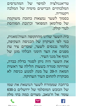
טריאנגולציה למיפוי של המהנדסים
המלכותיים הבריטים מימיה של המלכה
ויקטוריה.
בסמוך לשער נמצאות כתובת משוקמת
של סולימאן המפואר וכתובת המוחסת
לטדי קולק.
בית השער שהינו
מהתקופה ה
עות'מאנית,
בנוי לפי העיקרון של הכניסה העקיפה,
כלומר נכנסים לשער, שוברים ציר עת
מפנים את הצד הימני הבלתי מוגן של
הגוף אל מגני העיר.
את השער היה ניתן לסגור בדלת כבדה,
שהייתה סגורה בשעות הלילה עד ראשית
המאה ה-
על מנת למנוע כניסה לא
20
מבוקרת לתחום העיר העתיקה.
ברחבה שממזרח לשער
הנושאת את שמו
של הכובש המוסלמי של ירושלים ב-
638
עומר אל ח'טאב,
מצויים כמה בתי מלון
שהיו מבין המפוארים שבבתי המלון של
ירושלים בשלהי המאה ה-
שמאחד
19