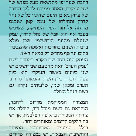
רחבת שער יפו מתנשאת מעל מפגש של
שני עמקים, האחד ממזרח לחלקו התיכון
של ערוץ גיא בן הינום שהינו יובל של נחל
קדרון ותחילתו של עמק קטן שנכנס
מזרחה אל תוך העיר העתיקה, ששימש
בעבר אף הוא יובל של נחל קדרון, עמק
שנעלם מהנוף הירושלמי, שכן מולא
ברבות השנים בחורבות ואשפה שהצטברו
בתוכו ונחשף מחדש רק במאה ה-
.
19
העמק הזה חסר שם ונקרא במחקר בשם
'עמק הערב' וזאת מהטעם שבירושלים יש
שני כיוונים כאשר העיקרי הוא כיוון
צפון-דרום – כיוון השתי והמאונך לו הינו
הערב ומכאן שמו, שלעיתים נקרא גם
בשם הנחל הצולב.
המצודה הממוקמת מדרום לרחבה,
הנקראת גם בשם מגדל דוד, קיבלה את
צורתה הנוכחית בתקופה הצלבנית, אך יש
בה חלקים קדומים ומאוחרים יותר.
בגלל המעמד הטופוגרפי המיוחד
והחשיבות הצבאית, יש במצודה שרידים