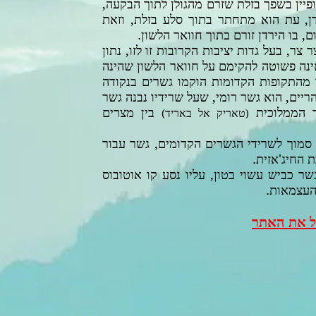
פיין בשפך בזלת שזרם מהגולן לתוך הבקעה,
ן, עת הוא מתחתר בתוך סלע בזלת, וזאת
 בו הירדן זורם בתוך חוואר הלשון.
צר, בעל גדות יציבות הקרובות זו לזו, נתון
ה פשוטה להקימם על חוואר הלשון שהינה
 מהתקופות הקדומות הוקמו גשרים בנקודה
יים, הוא גשר רומי, שעל שרידיו נבנה גשר
ר הממלוכית
בין מצרים
טאריק אל באריד
)
(
סמוך לשרידי הגשרים הקדומים, גשר עבור
החיג'אזית.
ר כביש עשוי בטון, עליו נסע קו אוטובוס
עצמאות.
יל את האתר