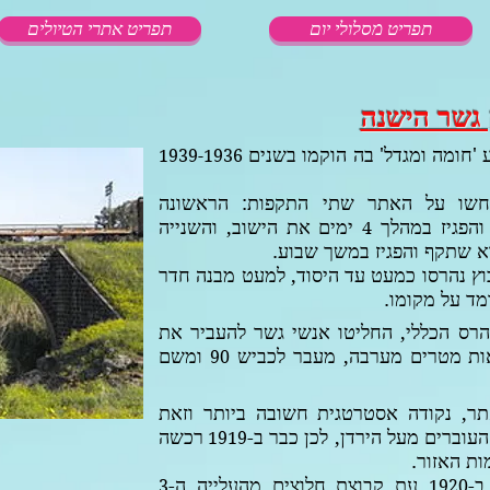
תפריט מסלולי יום
תפריט אתרי הטיולים
 גשר הישנה
'חומה ומגדל' בה הוקמו בשנים
1939-1936
שו על האתר שתי התקפות: הראשונה
והפגיז במהלך
ימים את הישוב, והשנייה
4
 שתקף והפגיז במשך שבוע.
בוץ נהרסו כמעט עד היסוד, למעט מבנה חדר
מד על מקומו.
ס הכללי, החליטו אנשי גשר להעביר את
ות מטרים מערבה, מעבר לכביש
ומשם
90
תר, נקודה אסטרטגית חשובה ביותר וזאת
וברים מעל הירדן, לכן כבר ב-
רכשה
1919
ת האזור.
ב-
עת קבוצת חלוצים מהעלייה ה-
3
1920