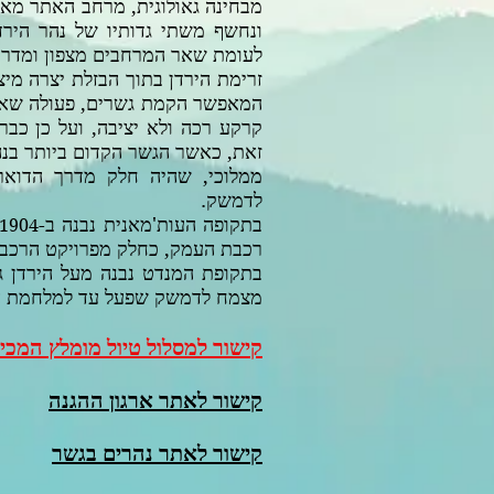
מבחינה גאולוגית, מרחב האתר מאו
ונחשף משתי גדותיו של נהר הירד
לעומת שאר המרחבים מצפון ומדרום,
זרימת הירדן בתוך הבזלת יצרה מיצר 
המאפשר הקמת גשרים, פעולה שאינ
קרקע רכה ולא יציבה, ועל כן כבר
זאת, כאשר הגשר הקדום ביותר בנהר
ממלוכי, שהיה חלק מדרך הדוא
לדמשק.
בתקופה העות'מאנית נבנה ב-
1904
רכבת העמק, כחלק מפרויקט הרכבת 
בתקופת המנדט נבנה מעל הירדן גש
מצמח לדמשק שפעל עד למלחמת ה
קישור למסלול טיול מומלץ המכ
קישור לאתר ארגון ההגנה
קישור לאתר נהרים בגשר