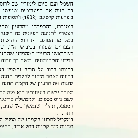
חשמל ועם סיום לימודיו שב לרוס
בה חווה את הפוגרומים שנעשו ב
ב'פרעות קישינב'
ו'הסופות ב
1903
)
(
רוטנברג, בהתפכחו מהרעיון שהיה
הצטרף לתנועה הציונית בה היפנה
במלחמת העולם ה-
הוא היה שותף 
1
העבריים שעזרו בכיבוש א"י, שא
כשבראשו הרעיון המהפכני שהתנוע
המדע והטכנולוגיה, ולשם כך הכוח 
בהיותו רכוב על סוסה וחמוש בא
בכוונה לאתר מיקום להקמת תחנה ל
להגות את הרעיון של הקמת תחנה 
לצורך יישום רעיונותיו הוא פנה לב
לשם גיוס כספים, ולממשלת בריטניה
המפעל, תהליך שנמשך כ-
שנים, 
7
התחנה.
במקביל לתכנון הקמתו של מפעל ה
תחנות כוח קטנות בתל אביב, בחיפ