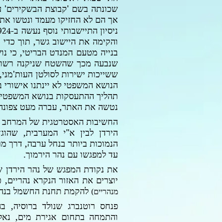
שכונתה בשם 'קבוצת הבשקירים' ע
אך הם לא החזיקו מעמד ונטשו את
ניסיון התיישבותי נוסף נעשה ב-
924
והקימה את היישוב גשר, תוך כדי
בנייה מטעם המנדט הבריטי, כי נו
שנבעה מכך שהשטח שניקנה רשום 
ששייכות ישירות לסולטן העות'מני, 
הנושא המשפטי לא יינתנו אישורי בנ
תהליך ההתעסקות בנושא המשפטי ג
נטשה את האתר, עברה מעט צפונה 
החשיבות האסטרטגית של המרחב נב
הירדן לבין א"י המערבית, שהו
הנמוכות ביותר בנחל ערבה, דרך מר
עד למפגשו עם נהר הירמוך.
את נקודת המפגש של נהר הירדן שז
יוצרים את האזור הנקרא נהריים, 
להקמת תחנת החשמל בנהר
מנהריים
)
פנחס רוטנברג שנולד ברוסיה, ב
והתמחה בתחום אגירת מים, נאלץ