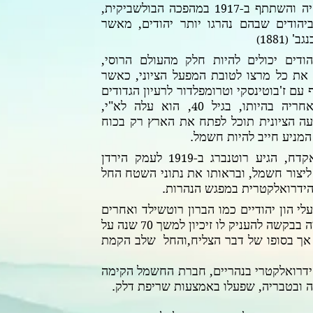
יה והשתתף ב-
במהפכה הבולשביקית,
1917
יהודים שבהם נהרגו יותר יהודים, מאשר
נגב'
1881
)
(
ודים יכולים להיות חלק מהעולם הרוסי,
 את כל מרצו לטובת המפעל הציוני, כאשר
עם ז'בוטינסקי וטרומפלדור לרעיון הגדודים
חריה בהיותו, בגיל
, הוא עלה לא"י,
40
ה הציונית תוכל לפתח את הארץ רק בכוח
המניע חייב להיות חשמל.
קדח, הגיע רוטנברג ב-
לעמק הירדן
1919
יצור חשמל, ובראותו את נתוני השטח החל
הידרואלקטרית במפגש הנהרות.
עלי הון יהודיים כמו הברון רוטשילד ואחרים
 בבקשה להעניק לו זיכיון למשך
שנה על
70
אך בסופו של דבר הצליח,והחל שלב הקמת
ידרואלקטרי בנהריים, חברת החשמל הקימה
ה ובטבריה, שפעלו באמצעות שריפת דלק.