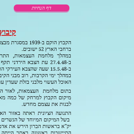
דף הנחיות
קיבוץ
הקבוץ הוקם ב-
במסגרת מבצע 
1939
ברחבי הארץ
ישובים.
52
במהלך מלחמת העצמאות, התרח
ב-
עת הצבא הירדני תקף 
27.4.48
ב-
שעה שהצבא העירקי הוא
15.5.48
במהלך ימי הקרבות, רוב מבני הקי
האוכל העשוי מלבני בזלת שעדין עו
בתום מלחמת העצמאות, לאור ההר
מיקום הקבוץ למרחק של כמה מא
לבנות את עצמם מחדש.
התנועה הציונית ראתה באזור הא
בשל המיקום המיוחד של הגשרים הע
יק"א בראשות הברון הירש את אדמו
התיישבות ראשונה באתר הייתה 