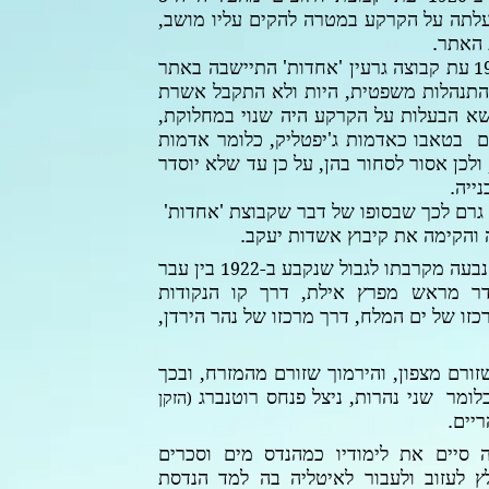
לתה על הקרקע במטרה להקים עליו מושב,
 האתר.
עת קבוצה גרעין 'אחדות' התיישבה באתר
1
 התנהלות משפטית, היות ולא התקבל אשרת
שא הבעלות על הקרקע היה שנוי במחלוקת,
בטאבו כאדמות ג'יפטליק, כלומר אדמות
ולכן אסור לסחור בהן, על כן עד שלא יוסדר
ייה.
רם לכך שבסופו של דבר שקבוצת 'אחדות'
והקימה את קיבוץ אשדות יעקב.
עה מקרבתו לגבול שנקבע ב-
בין עבר
1922
גדר מראש מפרץ אילת, דרך קו הנקודות
כזו של ים המלח, דרך מרכזו של נהר הירדן,
ורם מצפון, והירמוך שזורם מהמזרח, ובכך
כלומר שני נהרות, ניצל פנחס רוטנברג
הזקן
(
יים.
ה סיים את לימודיו כמהנדס מים וסכרים
 לעזוב ולעבור לאיטליה בה למד הנדסת