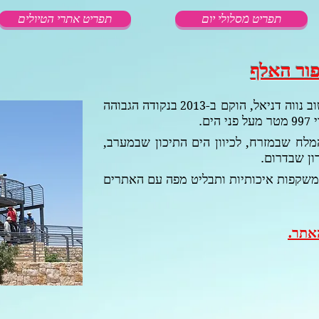
תפריט מסלולי יום
תפריט אתרי הטיולים
ור האלף
 נווה דניאל, הוקם ב-
בנקודה הגבוהה
2013
י
מטר מעל פני הים.
997
המלח שבמזרח, לכיוון הים התיכון שבמערב,
ון שבדרום.
משקפות איכותיות ותבליט מפה עם האתרים
אתר.