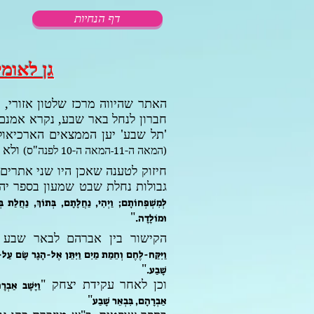
דף הנחיות
גן לאומ
האתר
שהיווה מרכז שלטון אזורי,
חברון לנחל באר שבע, נקרא אמנם 
'תל שבע' יען הממצאים הארכיאול
ולא 
המאה ה-
המאה ה-
לפנה"ס
)
10
11-
(
חיזוק לטענה שאכן היו שני אתרי
גבולות נחלת שבט שמעון בספר יה
לְמִשְׁפְּחוֹתָם; וַיְהִי, נַחֲלָתָם, בְּתוֹךְ, נַחֲלַת 
"
וּמוֹלָדָה.
הקישור בין אברהם לבאר שבע 
וַיִּקַּח-לֶחֶם וְחֵמַת מַיִם וַיִּתֵּן אֶל-הָגָר שָׂם עַל-שִׁ
"
שָׁבַע.
וכן לאחר עקידת יצחק "
וַיָּשָׁב אַבְר
"
אַבְרָהָם, בִּבְאֵר שָׁבַע