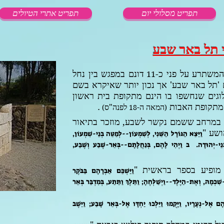
תפריט מסלולי יום
תפריט אתרי הטיולים
י תל באר שבע
 המשתרע על פני כ-
דונם במפגש בין נחל
11
'תל באר שבע' אך נכון יותר שאיקרא בשם
וגים שנחשפו בו הינם מתקופת בית ראשון
מתקופת האבות
.
המאה ה-
לפנה"ס
)
18
(
ם במרחב ששמם נקשר לשבע, מוזכר בתיאור
ושע "
וַיֵּצֵא הַגּוֹרָל הַשֵּׁנִי, לְשִׁמְעוֹן--לְמַטֵּה בְנֵי-שִׁמְעוֹן,
בְּנֵי-יְהוּדָה. ב וַיְהִי לָהֶם, בְּנַחֲלָתָם--בְּאֵר-שֶׁבַע וְשֶׁבַע,
מופיע בספר בראשית "
וַיַּשְׁכֵּם אַבְרָהָם בַּבֹּקֶר
כְמָהּ, וְאֶת-הַיֶּלֶד--וַיְשַׁלְּחֶהָ; וַתֵּלֶךְ וַתֵּתַע, בְּמִדְבַּר בְּאֵר
ָהָם אֶל-נְעָרָיו, וַיָּקֻמוּ וַיֵּלְכוּ יַחְדָּו אֶל-בְּאֵר שָׁבַע; וַיֵּשֶׁב