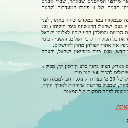
וך מרתפי המחסנים שבאתר, שברי אבנים
ניהן תבנית של
פינות המוגדרות 'קרנות
4
ח שבמקורו עמד במקדש שהיה באתר, לפני
 בעם ישראל: הראשונה בימי חזקיהו
(701-
 הבמות והפולחן הרע שהיו לאלוהי ישראל
 את כל הפולחן רק בירושלים, והשנייה בימי
פץ את אתרי הפולחן מחוץ לירושלים.
חדש, מוצג כיום במוזיאון ישראל, והעתק
בארץ, חצוב בתוך סלע קירטון רך, מכיל
5
יכולים להכיל
קוב מים.
700
וק של
מ' בצורת קונוס, רחב למעלה וצר
20
מיות, שמכיל מדרגות שיורדות לאורך הקיר,
גיעות לפתח המקורי של המאגר.
אתר.