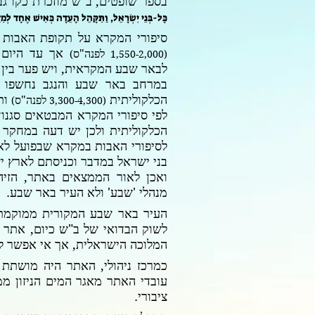
בספר שופטים, ב"ש מוזכרת כקו גבו
כָּל-בְּנֵי יִשְׂרָאֵל, וַתִּקָּהֵל הָעֵדָה כְּאִישׁ אֶחָד לְ
סיפורי המקרא על תקופת האבות 
אך עד היום 
לפנה"ס
)
(1,550-2,000
לבאר שבע המקראית, ויש פער בין
במרחב באר שבע והנגב נחשפו מ
הכלקוליתית
ות
לפנה"ס
)
(3,300-4,300
לפי סיפורי המקרא המבטאים סגנון
הכלקוליתית ולכן יש דעה במחקר
לסיפורי האבות במקרא שבפועל לא 
בני ישראל במדבר וכניסתם לארץ 
ואכן לאור הממצאים באתר, הזיה
מנהלי 'שבע' ולא העיר באר שבע.
העיר באר שבע המקורית ממוקמת 
לשוק הבדואי של ב"ש כיום, אתר ש
המלוכה הישראלית, אך אי אפשר לבק
כמרכז ניהולי, האתר היה מושתת 
עובדי האתר מאגר המים הניזון ממ
ציבורי.