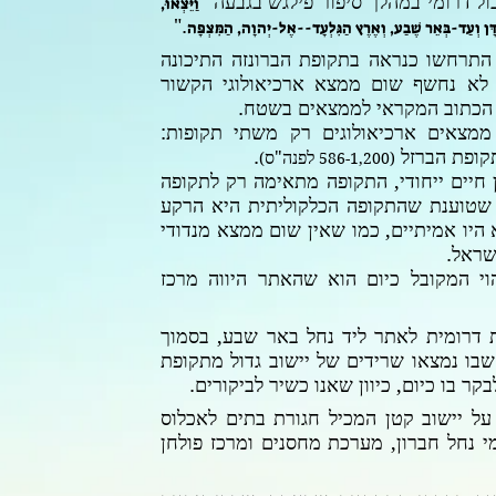
ל דרומי במהלך סיפור פילגש בגבעה "
וַיֵּצְאוּ,
."
מִדָּן וְעַד-בְּאֵר שֶׁבַע, וְאֶרֶץ הַגִּלְעָד--אֶל-יְהוָה, הַמִּצְפָּה
התרחשו כנראה בתקופת הברונזה התיכונה
לא נחשף שום ממצא ארכיאולוגי הקשור
 הכתוב המקראי לממצאים בשטח.
מצאים ארכיאולוגים רק משתי תקופות:
קופת הברזל
.
לפנה"ס
)
(586-1,200
 חיים ייחודי, התקופה מתאימה רק לתקופה
 שטוענת שהתקופה הכלקוליתית היא הרקע
היו אמיתיים, כמו שאין שום ממצא מנדודי
ישראל.
וי המקובל כיום הוא שהאתר היווה מרכז
דרומית לאתר ליד נחל באר שבע, בסמוך
בו נמצאו שרידים של יישוב גדול מתקופת
ר בו כיום, כיוון שאנו כשיר לביקורים.
על יישוב קטן המכיל חגורת בתים לאכלוס
י נחל חברון, מערכת מחסנים ומרכז פולחן