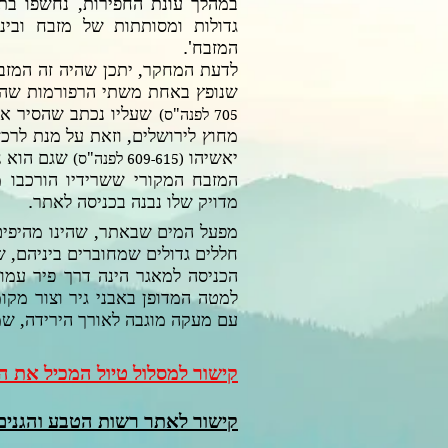
במהלך עונת החפירות, נחשפו בת
גדולות ומסותתות של מזבח ובי
המזבח'.
לדעת המחקר, יתכן שהיה זה המזב
שנופץ באחת משתי הרפורמות שהיו
שעליו נכתב שהסיר את
לפנה"ס
)
705
מחוץ לירושלים, וזאת על מנת לרכז
יאשיהו
שגם הוא ני
לפנה"ס
)
(609-615
המזבח המקורי ששרידיו הורכבו מ
מדויק שלו נבנה בכניסה לאתר.
מפעל המים שבאתר, שהינו מהיפים 
חללים גדולים שמחוברים ביניהם, ש
הכניסה למאגר הינה דרך פיר עמ
למטה המדופן באבני גיר וצור מקו
עם מעקה מוגבה לאורך הירידה, שמ
קישור למסלול טיול המכיל את ה
קישור לאתר רשות הטבע והגנים