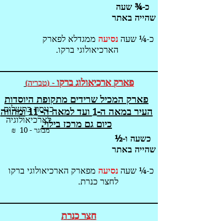
כ-¾ שעה
שהייה באתר
כ-¼ שעה
נסיעה
ממגדלא לפארק
הארכיאולוגי ברקו.
פארק ארכיאולוג ברקו
-
טבריה
)
(
פארק המכיל שרידים מתקופת היוסדות
כניסה בתשלום
העיר במאה ה-
ועד למאה ה-
ומהווה
11
1
לארכיאולוגיה
כיום גם מרכז בילוי.
מבוגר - 10 ₪
כשעה ו-½
שהייה באתר
כ-¼
שעה
נסיעה
מפארק הארכיאולוגי ברקו
לחצר כנרת.
ח
צר כנר
ת