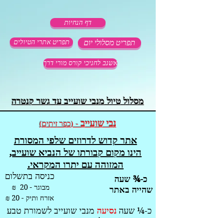
דף הנחיות
תפריט מסלולי יום
תפריט אתרי הטיולים
אשנב לחניכי קורס מורי דרך
מסלול טיול מנבי שועייב עד גשר קנטרה
נבי שועייב
-
כפר זיתים
)
(
אתר קדוש לדרוזים שלפי המסורת
הינו מקום קבורתו של הנביא שועייב,
המזוהה עם יתרו המקראי.
כניסה בתשלום
כ-¾ שעה
מבוגר - 20 ₪
שהייה באתר
אזרח ותיק - 20 ₪
כ-¼ שעה
נסיעה
מנבי שועייב לשמורת טבע