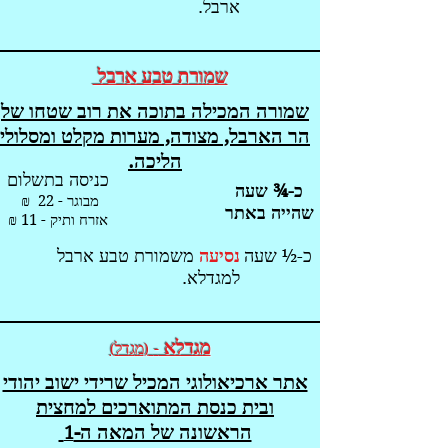
ארבל.
שמורת טבע ארבל
שמורה המכילה בתוכה את רוב שטחו של
הר הארבל, מצודה, מערות מקלט ומסלולי
הליכה.
כניסה בתשלום
כ-¾ שעה
מבוגר - 22 ₪
שהייה באתר
אזרח ותיק - 11 ₪
כ-½ שעה
נסיעה
משמורת טבע ארבל
למגדלא.
מגדלא
-
מ
גדל
)
(
אתר ארכיאולוגי המכיל שרידי ישוב יהודי
ובית כנסת המתוארכים למחצית
הראשונה של המאה ה-
1