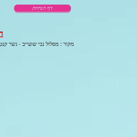
דף הנחיות
ה
מקור : מסלול נבי שועייב - גשר קנט