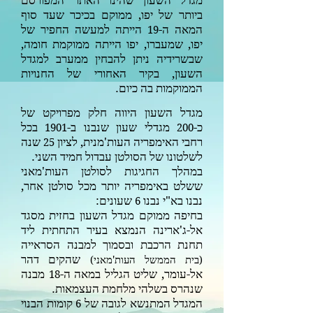
­­­­­­­­­­­­­­­­­­­­­­­­­­­­­­­­­­­­­­מגדל השעון שהינו האתר המפורסם
ביותר של יפו, ממוקם בכיכר שעד סוף
המאה ה-
הייתה למעשה החפיר של
19
יפו, שמעברו, יפו הייתה
ממוקמת חומה,
שבשרידיה ניתן להבחין ממערב למגדל
השעון, בקיר האחורי של החנויות
הממוקמות בה כיום.
מגדל השעון היווה חלק מפרויקט של
כ-
מגדלי שעון שנבנו ב-
בכל
1901
200
רחבי האימפריה העות'מנית, לציון
שנה
25
לשלטונו של הסולטן עבדול חמיד השני.
במהלך החגיגות לסולטן העות'מאני
ששלט באימפריה יותר מכל סולטן אחר,
נבנו בא"י נבנו
שעונים:
6
בחיפה ממוקם מגדל השעון בחזית מסגד
אל-ג'ארינה הנמצא בעיר התחתית ליד
תחנת הרכבת ובסמוך למבנה הסראייה
שהקים דהר
(
בית הממשל העות'מא
ני
)
אל-עומר, שליט הגליל במאה ה-
מבנה
18
שנהרס בשלהי מלחמת העצמאות.
המגדל המתנשא לגובה של
קומות הבנוי
6