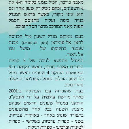
מאבני כורכר, הכיל בזמנו בקומה ה-
את
4
השעונים, וכיום מכיל רק שעון אחד וגם
4
הוא אינו מקורי, כאשר בראש המגדל
בנויה כיפה ועליה מתנוסס הסמל
העות'מאני המורכב מחצי הסהר וכוכב.
בעכו ממוקם מגדל השעון מול הכניסה
לחאן אל-עומדאן
מבנה
(
חאן העמודים
)
שנבנה בתקופתו של מושל עכו
אל-ג'אזר.
המגדל מתנשא לגובה של
קומות
5
הבנויים מאבני כורכר, כאשר בקומה ה-
4
המעוטרת הותקנו
שעונים כאשר מעל
4
כל שעון הובלט הסמל העות'מני המשלב
סהר וכוכב.
בעת שהוכרזה עכו העתיקה ב-
2001
כאתר מורשת עולמית על ידי אונסק"ו‏,
הותקנו במגדל שעונים חדשים שבהם
מוצגת השעה בכל אחד מהשעונים
בתצורה שונה: באחד - באותיות עבריות,
בשני - ספרות ערביות, בשלישי - ספרות
לטיניות וברביעי - ספרות רגילות.