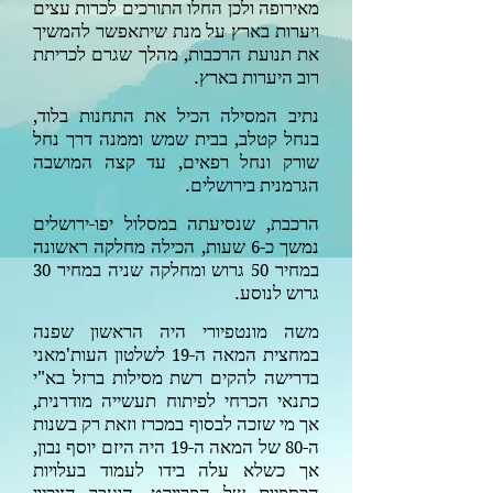
מאירופה ולכן החלו התורכים לכרות עצים
ויערות בארץ על מנת שיתאפשר להמשיך
את תנועת הרכבות, מהלך שגרם לכריתת
רוב היערות בארץ.
נתיב המסילה הכיל את התחנות בלוד,
בנחל קטלב, בבית שמש וממנה דרך נחל
שורק ונחל רפאים, עד קצה המושבה
הגרמנית בירושלים.
הרכבת, שנסיעתה במסלול יפו-ירושלים
נמשך כ-
שעות, הכילה מחלקה ראשונה
6
במחיר
גרוש ומחלקה שניה במחיר
30
50
גרוש
לנוסע
.
משה מונטפיורי היה הראשון שפנה
במחצית המאה ה-
לשלטון העות'מאני
19
בדרישה להקים רשת מסילות ברזל בא"י
כתנאי הכרחי לפיתוח תעשייה מודרנית,
אך מי שזכה לבסוף במכרז וזאת רק בשנות
ה-
של המאה ה-
היה היזם יוסף נבון,
19
80
אך כשלא עלה בידו לעמוד בעלויות