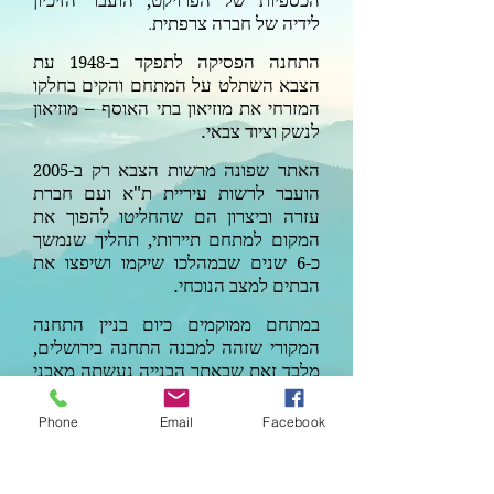
הכספיות של הפרויקט, הועבר הזיכיון
לידיה של חברה צרפתית
.
התחנה הפסיקה לתפקד ב-
עת
1948
הצבא השתלט על המתחם והקים בחלקו
המזרחי את מוזיאון בתי האוסף – מוזיאון
לנשק וציוד צבאי.
האתר שפונה מרשות הצבא רק ב-
2005
הועבר לרשות עיריית ת"א ועם חברת
עזרה וביצרון הם שהחליטו להפוך את
המקום למתחם תיירותי, תהליך שנמשך
כ-
שנים שבמהלכו שיקמו ושיפצו את
6
הבתים למצב הנוכחי.
במתחם ממוקמים כיום בניין התחנה
המקורי שזהה למבנה התחנה בירושלים,
מלבד זאת שבאתר הבנייה נעשתה מאבני
כורכר ובירושלים היא בנויה מאבן גיר,
מחסני הסחורות בית המכס ומשרד מכירת
Phone
Email
Facebook
כרטיסים.
במהלך השנים לאחר הקמת התחנה, ניבנו