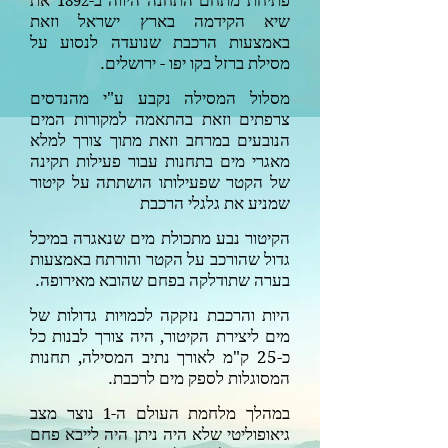
פתיחת מתחם התחנה היווה ב-
את
1892
שיא הקידמה בארץ ישראל וזאת
באמצעות הרכבת שנועדה לנסוע על
מסילת ברזל בקו יפו - ירושלים.
מסלול המסילה נקבע ע"י מהנדסים
צרפתים וזאת בהתאמה למקורות המים
הנובעים במרחב וזאת מתוך צורך למלא
מאגרי מים בתחנות עבור פעילות תקינה
של הקטר שפעילותו הושתתה על קיטור
שמניע את גלגלי הרכבת
הקיטור נבע מתכולת מים שנאגרה במיכל
גדול שהורכב על הקטר והורתח באמצעות
בערה שתודלקה בפחם שהובא מאירופה.
היות והרכבת נזקקה לכמויות גדולות של
מים ליצירת הקיטור, היה צורך לבנות כל
כ-25 ק"מ לאורך נתיב המסילה, תחנות
המסוגלות לספק מים לרכבת.
במהלך מלחמת העולם ה-
נוצר מצב
1
גיאופוליטי שלא היה ניתן היה לייבא פחם