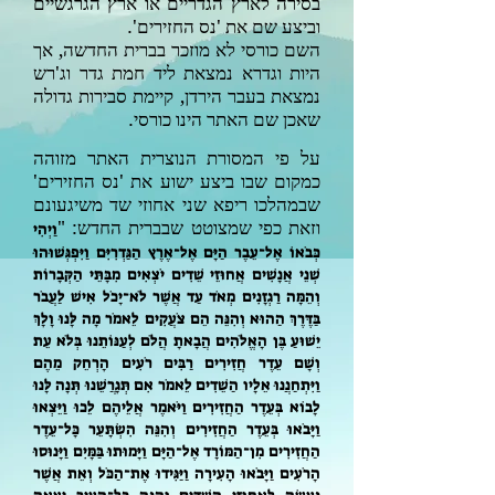
בסירה לארץ הגדריים או ארץ הגרגשיים
וביצע שם את 'נס החזירים'.
השם כורסי לא מוזכר בברית החדשה, אך
היות וגדרא נמצאת ליד חמת גדר וג'רש
נמצאת בעבר הירדן, קיימת סבירות גדולה
שאכן שם האתר הינו כורסי.
על פי המסורת הנוצרית האתר מזוהה
כמקום שבו ביצע ישוע את 'נס החזירים'
שבמהלכו ריפא שני אחוזי שד משיגעונם
וזאת כפי שמצוטט שבברית החדש: "
וַיְהִי
כְּבֹאוֹ אֶל־עֵבֶר הַיָּם אֶל־אֶרֶץ הַגַּדְרִיִּם וַיִּפְגְּשׁוּהוּ
שְׁנֵי אֲנָשִׁים אֲחוּזֵי שֵׁדִים יֹצְאִים מִבָּתֵּי הַקְּבָרוֹת
וְהֵמָּה רַגְזָנִים מְאֹד עַד אֲשֶׁר לֹא־יָכֹל אִישׁ לַעֲבֹר
בַּדֶּרֶךְ הַהוּא׃ וְהִנֵּה הֵם צֹעֲקִים לֵאמֹר מָה לָּנוּ וָלָךְ
יֵשׁוּעַ בֶּן הָאֱלֹהִים הֲבָאתָ הֲלֹם לְעַנּוֹתֵנוּ בְּלֹא עֵת׃
וְשָׁם עֵדֶר חֲזִירִים רַבִּים רֹעִים הָרְחֵק מֵהֶם׃
וַיִּתְחַנֲנוּ אֵלָיו הַשֵׁדִים לֵאמֹר אִם תְּגָרֲשֵׁנוּ תְּנָה לָּנוּ
לָבוֹא בְּעֵדֶר הַחֲזִירִים׃ וַיֹּאמֶר אֲלֵיהֶם לֵכוּ וַיֵּצְאוּ
וַיָּבֹאוּ בְּעֵדֶר הַחֲזִירִים וְהִנֵּה הִשְׂתָּעֵר כָּל־עֵדֶר
הַחֲזִירִים מִן־הַמּוֹרָד אֶל־הַיָּם וַיָּמוּתוּ בַּמָּיִם׃ וַיָּנוּסוּ
הָרֹעִים וַיָּבֹאוּ הָעִירָה וַיַּגִּידוּ אֶת־הַכֹּל וְאֵת אֲשֶׁר