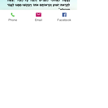
נַעֲשָׂה לַאֲחוּזֵי הַשֵׁדִים׃ וְהִנֵּה כָּל־הָעִיר יָצְאָה
לִקְרַאת יֵשׁוּעַ וְכִרְאוֹתָם אֹתוֹ וַיְבַקְשׁוּ מִמֶּנּוּ לַעֲבֹר
".
מִגְּבוּלָם
המבנה שנחשף באתר הינו מנזר
Phone
Email
Facebook
מהתקופה הביזנטית
שהכיל
)
638-324
(
אכסניה ושירותים לעולי הרגל, חדרי
מגורים, בית מרחץ וכנסייה גדולה
שכנראה הנציחה את 'נס החזירים'.
הכנסייה נפגעה קשות במהלך הפלישה
הפרסית
שוקמה מחדש, אך
628-614)
(
לאחר מכן שוב נפגעה וזאת בראשית
התקופה המוסלמית
אך הפעם
(638)
בצורה קלה, היות והמוסלמים השתמשו
במנזר למגורים, אך במקביל ביצעו ברכיבי
הכנסייה איקונוקלאזם
.
(
השחתתו דמויות
)
ברעידת האדמה הקשה שהתרחשה בא"י
ב-
המכונה 'השבעית' הכנסייה חרבה
749
יחד עם המנזר ונשארה הרוסה עד ימינו.
קישור למסלול טיול מומלץ המכיל