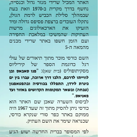
האתר המכיל שרידי מנזר גדול וכנסייה,
נחשף בדרך מקרית ב-
וזאת בעת
1970
שבמהלך סלילת הכביש לרמת הגולן,
נתקלו העובדים ברצפת פסיפס גדולה ומיד
הזעיקו את הארכאולוגים מרשות
העתיקות שהמשיכו במלאכת החפירה
ועם הזמן חשפו באתר שרידי מבנים
מהמאה ה-
5
השם כורסי מוכר מתוך תיאורים של עולי
רגל כדוגמת הספר של קיריליוס
מסקיתופוליס
: "
(
בית שאן
)
פנו סאבאס ובן
לווייתו לדרכם, הלכו דרך ארוכה, עברו בין ים
כינרת לירדן, התפללו בכורסיה ובהפטאפגון
(טבחה) ובשאר המקומות הקדושים באזור ועד
."
פאניאס
לביסוס השערה שאכן שם האתר הוא
כורסי ניתן להסיק מתוך זה שעד
היה
1967
ממוקם באתר כפר סורי שנקרא כורסי,
שכנראה שימר את השם העתיק.
לפי המסופר בברית החדשה ישוע הגיע