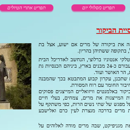
תפריט מסלולי יום
תפריט אתרי הטיולים
יית הביקור
ה את ביקורה של מרים אם ישוע, אצל בת
 בתקופה ששתיהן בהריון.
לקי אנטוניו ברלוצי, הנחשב לאדריכל הבית
בורם כ-
מבנים בארץ, ביניהם הכנסיות גת
24
, הר האושר ועוד.
ם שתכנן, עקרון קבוע המתבטא בכך שהמבנה
חיבור החומר עם רוח המסורת.
יקור באלמנטים וויזואליים המייצגים פסוקים
ת המייצגות את מרים, צמחים, בעלי חיים
 על מפגש של שתי נשים הרות, כפי משתקף על
ת מרים בדרכה מנצרת לעין כרם ואלישבע
ת מגניפיקט, שבה מרים מודה לאלוהים על