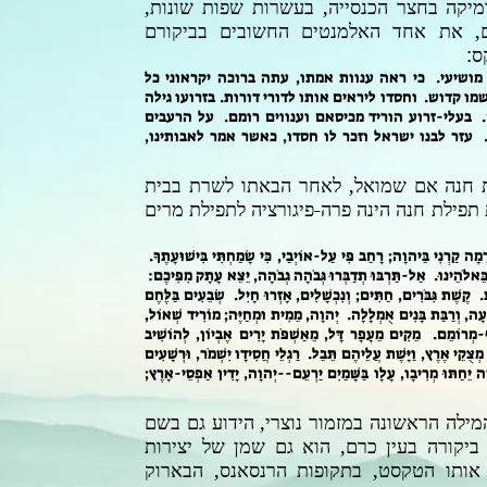
יקה בחצר הכנסייה, בעשרות שפות שונות,
ים, את אחד האלמנטים החשובים בביקורם
ס:
מושיעי. כי ראה ענוות אמתו, עתה ברוכה יקראוני כל
מו קדוש. וחסדו ליראים אותו לדורי דורות. בזרועו גילה
. בעלי-זרוע הוריד מכיסאם וענווים רומם. על הרעבים
עזר לבנו ישראל וזכר לו חסדו, כאשר אמר לאבותינו,
ת חנה אם שמואל, לאחר הבאתו לשרת בבית
 תפילת חנה הינה פרה-פיגורציה לתפילת מרים
ָמָה קַרְנִי בַּיהוָה; רָחַב פִּי עַל-אוֹיְבַי, כִּי שָׂמַחְתִּי בִּישׁוּעָתֶךָ.
כֵּאלֹהֵינוּ. אַל-תַּרְבּוּ תְדַבְּרוּ גְּבֹהָה גְבֹהָה, יֵצֵא עָתָק מִפִּיכֶם:
 קֶשֶׁת גִּבֹּרִים, חַתִּים; וְנִכְשָׁלִים, אָזְרוּ חָיִל. שְׂבֵעִים בַּלֶּחֶם
בְעָה, וְרַבַּת בָּנִים אֻמְלָלָה. יְהוָה, מֵמִית וּמְחַיֶּה; מוֹרִיד שְׁאוֹל,
ַף-מְרוֹמֵם. מֵקִים מֵעָפָר דָּל, מֵאַשְׁפֹּת יָרִים אֶבְיוֹן, לְהוֹשִׁיב
צֻקֵי אֶרֶץ, וַיָּשֶׁת עֲלֵיהֶם תֵּבֵל. רַגְלֵי חֲסִידָו יִשְׁמֹר, וּרְשָׁעִים
וָה יֵחַתּוּ מְרִיבָו, עָלָו בַּשָּׁמַיִם יַרְעֵם--יְהוָה, יָדִין אַפְסֵי-אָרֶץ;
ה המילה הראשונה במזמור נוצרי, הידוע גם בשם
יקורה בעין כרם, הוא גם שמן של יצירות
 אותו הטקסט, בתקופות הרנסאנס, הבארוק