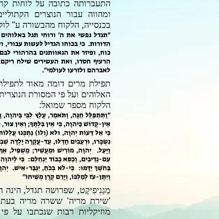
התעברותה כתובה על לוחות קרמ
ומהווה עבור הנוצרים הקתולי
בכנסייה, הלקוח מהבשורה ע" לוק
"תגדל נפשי את ה' ורוחי תגל באלוהים 
הדורות. כי בכוחו הגדיל לעשות עבורי, וש
כוח, ופיזר את הגאוותנים בהרהורי לבם
הרעיף חסדו, ואת העשירים שילח ריקם. 
לאברהם ולזרעו לעולמי".
תפילת מרים דומה מאוד לתפיל
האלוהים ועל פי המסורת הנוצרית
הלקוח מספר שמואל:
"וַתִּתְפַּלֵּל חַנָּה, וַתֹּאמַר, עָלַץ לִבִּי בַּיהוָה, ר
אֵין-קָדוֹשׁ כַּיהוָה, כִּי אֵין בִּלְתֶּךָ; וְאֵין צוּר, 
כִּי אֵל דֵּעוֹת יְהוָה, ולא (וְלוֹ) נִתְכְּנוּ עֲלִלוֹת.
נִשְׂכָּרוּ, וּרְעֵבִים חָדֵלּוּ, עַד-עֲקָרָה יָלְדָה שִׁ
וַיָּעַל. יְהוָה, מוֹרִישׁ וּמַעֲשִׁיר; מַשְׁפִּיל, א
עִם-נְדִיבִים, וְכִסֵּא כָבוֹד יַנְחִלֵם: כִּי לַיהוָה מְ
בַּחֹשֶׁךְ יִדָּמּוּ: כִּי-לֹא בְכֹחַ, יִגְבַּר-אִישׁ. יְה
וְיִתֶּן-עֹז לְמַלְכּוֹ, וְיָרֵם קֶרֶן מְשִׁיחוֹ"
מַגְנִיפִיקָט, שפרושה תגדל, הינ
'שירת מריה' ששרה מריה בעת ב
מוזיקליות רבות שנכתבו על פי