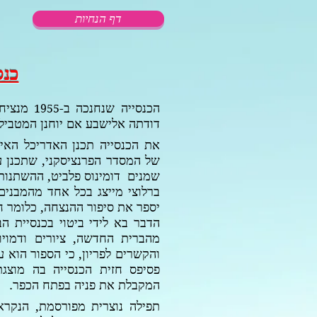
דף הנחיות
כנס
הכנסייה שנחנכה ב-
מנציח
1955
דודתה אלישבע אם יוחנן המטביל,
את הכנסייה תכנן האדריכל האיט
של המסדר הפרנציסקני, שתכנן ע
שמנים דומינוס פלביט, ההשתנות
ברלוצי מייצג בכל אחד מהמבני
יספר את סיפור ההנצחה, כלומר 
הדבר בא לידי ביטוי בכנסיית הב
מהברית החדשה, ציורים ודמויו
והקשרים לפריון, כי הספור הוא
פסיפס חזית הכנסייה בה מוצג
המקבלת את פניה בפתח הכפר.
תפילה נוצרית מפורסמת, הנקרא