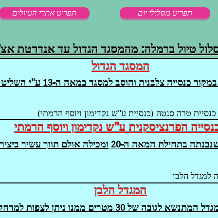
תפריט מסלולי יום
תפריט אתרי הטיולים
לול טיול ברמלה: מהמסגד הגדול עד אנדרטת אצ"
המסגד הגדול
במקור כנסייה צלבנית והוסב למסגד במאה ה-
ע"י השליט 
13
כנסיית טרה סנטה
כנסיית ע"ש נקדימון ויוסף הרמתי
)
(
נסייה הפרנציסקנית ע"ש נקדימון ויוסף הרמתי
שנבנתה בתחילת המאה ה-
ומכילה אולם תווך עשיר ביציר
20
 למגדל הלבן
המגדל הלבן
גדל המתנשא לגובה של
מטרים ממנו ניתן לצפות למרחק
30