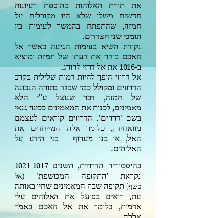
את תורת האלוהות בהוספת רעיונות
חדשים משלו שלא היו מקובלים על
חמזה, שהתפתח בהמשך לעימות בין
תומכי שני הצדדים.
נקודת השיא בעימות הגיעה כאשר אל
חאכם בוחר את דעתו של חמזה ומוציא
ב-
את אל דרזי להורג.
1016
אל דרוזי הופך להיות דמות שלילית בקרב
הדרוזים ומקולל כמי שבגד בתורה הנכונה
של חמזה, דבר שנוצל ע"י הלא
מאמינים, לכנות את המאמינים ככינוי גנאי
בשם 'דרוזים'. הדרוזים קוראים לעצמם
מוואחידון, כלומר אלה המייחדים את
האל, או בנו מערוף - בני הידע על
האלוהים.
בהיסטוריה הדרוזית, השנים
1021-1017
נקראת 'התקופה המכושפת'
(
אל
תקופה שבה המאמינים שחיו באותה
כשף
)
עת, רואים בפועל את האלוהים עלי
אדמות, כלומר את אל חאכם באמר
אללה.