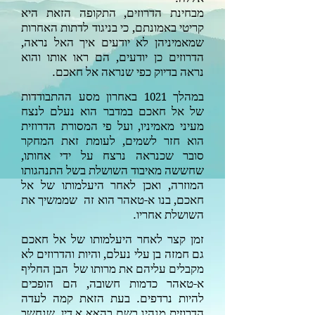
מבחינת הדרוזים, התקופה הזאת היא
קריטי באמונתם, כי בניגוד לדתות האחרות
שמאמיניהן לא יודעים איך האל נראה,
הדרוזים כן יודעים, הם ראו אותו והוא
נראה בדיוק כפי שנראה אל חאכם.
במהלך
באחרון מסע ההתבודדות
1021
של אל חאכם במדבר הוא
נעלם לנצח
מעיני מאמיניו, ועל פי המסורת הדרוזית
הוא חזר לשמים, לעומת זאת המחקר
סובר שכנראה נרצח על ידי אחותו,
שחששה מאיבוד השושלת בשל התנהגותו
המוזרה, ואכן לאחר היעלמותו של אל
חאכם, בנו א-טאהר הוא זה שממשיך את
השושלת אחריו.
זמן קצר לאחר היעלמותו של אל חאכם
גם חמזה בן עלי נעלם, והיות והדרוזים לא
מקבלים עליהם את מרותו של הבן החליף
א-טאהר כדמות חשובה, הם הופכים
להיות נרדפים. בעת הזאת קמה לעדה
הדרוזית מנהיג בשם בהאא א דין, שנחשב