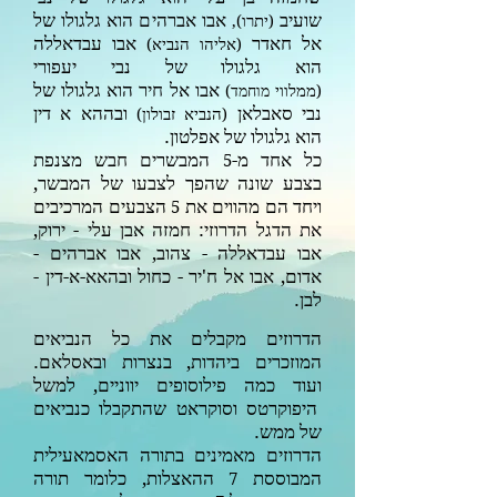
שועיב
אבו אברהים הוא גלגולו של
(
יתרו
),
אל חאדר
אבו עבדאללה
(
אליהו הנביא
)
הוא גלגולו של נבי יעפורי
אבו אל חיר הוא גלגולו של
(
ממלווי
מוחמד)
נבי סאבלאן
ובההא א דין
(
הנביא זבולון
)
הוא גלגולו של אפלטון.
כל אחד מ-
המבשרים חבש מצנפת
5
בצבע שונה שהפך לצבעו של המבשר,
ויחד הם מהווים את
הצבעים המרכיבים
5
את הדגל הדרוזי: חמזה אבן עלי - ירוק,
אבו עבדאללה - צהוב, אבו אברהים -
אדום, אבו אל ח'יר - כחול ובהאא-א-דין -
לבן.
הדרוזים מקבלים את כל הנביאים
המוזכרים ביהדות, בנצרות ובאסלאם.
ועוד כמה פילוסופים יווניים, למשל
היפוקרטס וסוקראט שהתקבלו כנביאים
של ממש.
הדרוזים מאמינים בתורה האסמאעילית
המבוססת
ההאצלות, כלומר תורה
7