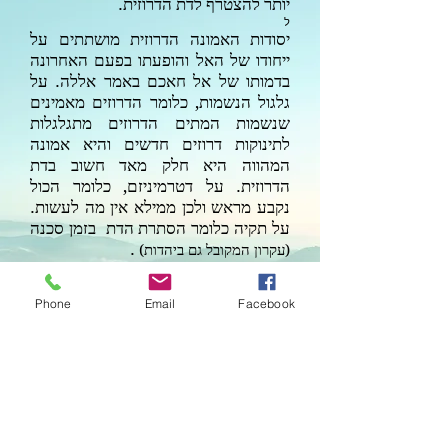
יותר להצטרף לדת הדרוזית.
ל
יסודות האמונה הדרוזית מושתתים על
ייחודו של האל והופעתו בפעם האחרונה
בדמותו של אל חאכם באמר אללה. על
גלגול הנשמות, כלומר הדרוזים מאמינים
שנשמות המתים הדרוזים מתגלגלות
לתינוקות דרוזים חדשים והיא אמונה
המהווה היא חלק מאד חשוב בדת
הדרוזית. על דטרמיניזם, כלומר הכול
נקבע מראש ולכן ממילא אין מה לעשות.
על תקיה כלומר הסתרת הדת בזמן סכנה
.
(עקרון המקובל גם ביהדות)
בתקופתו של בהא א דין, עת הדרוזים
מתכנסים במורדות המערביים של
Phone
Email
Facebook
הלבנון, הם מתחילים לקבץ את כתבי
הקודש שלהם שנכתבו על ידי אל חאכם
וחמזה בן עלי בספר
הנקרא 'רסאיל-אל-חיכמה'
(
אגרות
המכיל
איגרות של דברי
החוכמה
)
111
חוכמה שאוגדו ל-
ספרים קדושים.
6