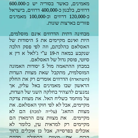
מאמינים, כאשר בסוריה יש כ-
600.000
דרוזים, בלבנון כ-
דרוזים
בישראל
,
400,000
כ-
דרוזים וכ-
מאמינים
100,000
120,000
פזורים בארצות שונות.
מבחינה דתית הדרוזים אינם מוסלמים,
היות ואינם מקיימים את
היסודות של
5
האסלאם כהלכתם, וזה לפי פסק הלכה
שנקבע במאה ה-
ע"י ג'לאל א דין א
19
סיוטי, פוסק גדול של האסלאם.
במבחן ההתאמה מול
יסודות האמונה
5
המוסלמית, מתקבל שאת מצוות העדות
הדרוזים אומרים רק את החלק
(
השהאדה
)
הראשון שבו מאמינים באל עליון, אך
נמנעים להצהיר בחלקה השני של העדות,
על מוחמד כשליח האל. את מצוות צדקה
מקיימים, אבל לא לפי חוקי האסלאם. את
מצוות החאג'
הם לא
(
עלייה למכה
)
מקיימים. את מצוות צום הרמאדן הם
מקיימים רק למראית עין, כלומר לא
אוכלים בפרסייה, אבל כן אוכלים בתוך
הבית. את מצוות התפילה מקיים