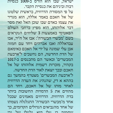
ישראל, שבו הוא הורס ב-
כנסיות
1009
רבות וביניהם את כנסיית הקבר.
על פי המסורת הדרוזית, בראשית שלטונו
של אל חאכם באמר אללה, הוא מגדיר
את עצמו כאדם שבו שוכן האל ואת מסר
דבר אלוהותו, הוא מפיץ ברחבי העולם
הפאטימי באמצעות
שליחים הנקראים
3
בשם 'מבשרי הבשורה': אבו אל ח'יר, אבו
עבדאללה ואבו אברהים ויחד עם חמזה
אבן עלי שמונה על ידי אל חאכם כאימאם
של הדת החדשה, הם נחשבים ל'ארבעת
המבשרים' וכאשר הם מתכנסים ב-
1017
בקהיר, מוכרזת רשמית אלוהותו של אל
חאכם ובכך יוצאת לאור הדת החדשה.
ל'ארבעת המבשרים' מצטרף בהמשך גם
בההא א דין, שהנהיג את העדה הדרוזית
לאחר מותו של אל חאכם, ויחד הם
מהווים את
הדמויות החשובות ביותר
5
בדת הדרוזית. הדרוזים מאמינים שבכל
אחד מ'מבשרי הבשורה' התגלגלה נשמתו
של אחד מהנביאים הגדולים הקדומים, כך
שחמזה בן עלי הוא גלגולו של נבי