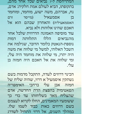
המתייחסת ל-
נביאים שכל אחד מהם,
7
בתקופתו, הביא לעולם אמת חלקית: אדם,
נח, אברהם, משה ישוע, מוחמד, ומוחמד
בן אסמעאיל
(
מייסד זרם
והאחרון שבהם הוא אל
האסמאעיליה
)
חאכם שהינו אלוהות ולא נביא.
עוד מוסיפה האמונה הדרוזית שלכל אחד
מהנביאים הללו התלוותה דמות
נוספת-הנאטק כלומר הדובר, שגילמה את
השכל האלוהי, למשל מי שלווה את משה
היה יתרו, מי שלווה את מוחמד היה עלי,
ומי שלווה את אל חאכם היה חמזה בן
עלי.
הכינוי דרוזים לעדה, התקבל מדמות בשם
נשתקין איסמעיל א דרזי, שהיה שליח של
חמזה אבן עלי ברחבי האימפריה
הפאטימית בהפצת הדת החדשה, אדם
שהצליח מאד בשליחותו עד כדי כך
ששומעיו המאמינים, החלו לקרוא לעצמם
בשם דרוזים כאות כבוד לשמו שלו.
במהלך השנים, אל דרזי התחיל לשדרג