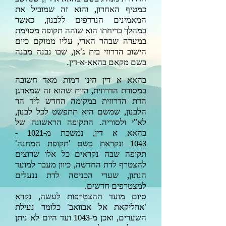
כמטיף האחרון, והוא זה שמוביל את
המאמינים הנרדפים ללבנון, כאשר
במהלך בריחתו הוא שוהה תקופה מסוימת
במערה שבהר הארי, עליו ממוקם כיום
הישוב הדרוזי בית ג'אן, שבו נבנה מבנה
בשם מקאם בהאא-א-דין.
בהאא א דין הינו דמות מאד חשובה
במסורת הדרוזית, היות שהוא זה שמארגן
הדת הדרוזית במקומה החדש ליד הר
הלבנון, שמשם היא תתפשט לכל לבנון,
לא"י ולסוריה. התקופה הראשונה של
בהאא א דין, נמשכת מ-
-
1021
ונקראת בשם 'תקופת המחנה'
1043
תקופה שבה נקראים כל אלו שרוצים
להצטרף לדת החדשה, כיוון מעבר למועד
הנתון,
שערי הכניסה לדת ננעלים
למצטרפים חדשים.
סיום מועד ההצטרפות לעשה, נקרא
'אוזליקאת אל אבוואב' כלומר נעילת
השערים, ואכן מ-
ועד היום לא ניתן
1043