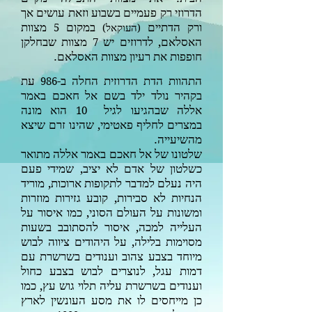
הדרוזי רק פעמיים בשבוע וזאת עושים אך
ורק הדתיים
במקום
מצוות
(
העוקאל
)
5
האסלאם, לדרוזים יש
מצוות שבחלקן
7
חופפות את רעיון מצוות האסלאם.
התהוות הדת הדרוזית החלה ב-
עת
986
בקהיר נולד ילד בשם אל חאכם באמר
אללה שבהגיעו לגיל
הוא
מונה
10
במצרים לחליף פאטימי, שהינו זרם שיצא
מהשיעייה.
שלטונו של אל חאכם באמר אללה מתואר
כשלטון של אדם לא יציב, שמידי פעם
היה נעלם למדבר לתקופות ארוכות, מוריד
הנחיות לא סבירות, קובע גזירות מוזרות
ומשונות על העולם הסוני, כמו איסור על
העלייה למכה, איסור להסתובב בשעות
מסוימות בלילה, על היהודים ציווה לבוש
מיוחד בצבע צהוב וענודים בשרשרת עם
דמות עגל, לנוצרים לבוש בצבע כחול
וענודים בשרשרת עליה תלוי גוש עץ, כמו
כן מייחסים לו את מסע העונשין לארץ