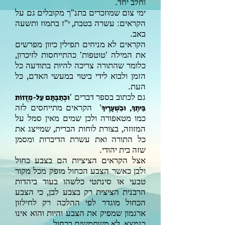
וחלב יחד.
ימי צום שמוזכרים בתנ"ך מקובלים גם על
הקראים: עשרה בטבת, י"ז בתמוז ותשעה
באב.
הקראים לא מניחים תפילין כיוון מפרשים
את המילה 'טוטפות' כהתייחסות לזיכרון,
כלומר שהתורה צריכה להיות בתודעה כל
הזמן ולבוא לידי ביטוי במעשי האדם, כל
העת.
גם לכתוב בספר דברים '
וּכְתַבְתָּם עַל-מְזֻזוֹת
' הקראים מתייחסים לזה
בֵּיתֶךָ, וּבִשְׁעָרֶיךָ
כמו מטאפורה ולכן שמים מאין סמל על
המזוזה, בצורת לוחות הברית, שמייצג את
כל התורה ואת עשרת הדיברות ומסמן
שזה בית יהודי.
אצל הקראים הציציות הם בצבע כחול
ולבן כאשר הצבע הכחול מופק מכל מקור
טבעי או סינתטי כלשהו בעוד ביהדות
הרבנית הציצית רק בצבע לבן, כי הצבע
הכחול מוגדר לפי ההלכה רק לחילזון
ארגמון שמפיק את הצבע והיות והוא אינו
בנמצא, לא משתמשים בכחול.