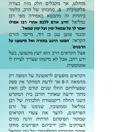
מוחלט, אך מקבלים חלק מזה בצורה
סלקטיבית.
ב.
סמכותו של הרב, כלומר
ביהדות זה מתבטא באמירה מפי רבן
גמליאל '
חייב אדם ללכת אחרי רבו אפילו
'.
יאמר לך על שמאל ימין ועל ימין שמאל
ומנגד טוען ענן בן דוד, מייסד הזרם
הקראי: '
חפשו היטב בתורה ואל תישענו על
'.
הרבנים
אצל הקראים הרב הוא יועץ מקצועי, בעל
ידע רחב, אבל לא מישהו שצריך לציית לו
אוטומטית.
הקראים מופעים לראשונה על המפה רק
מהמאה ה-
אך לדעת המחקר אין ספק
8
שפעילותם החלו שנים קודם לכן וזאת
מתוך ידיעה שאחרי חורבן בית המקדש
השני החלה
דיקטטורה הלכתית של רבן
גמליאל וממשיכיו, שנימנו על זרם
הפרושים, להצר את צעדי הקראים
שמקור תפיסתם הדתית הינה מזרם
הצדוקים ולכן יריביהם הפרושים מחקו
אותם מהזיכרון הקולקטיבי של עם ישראל