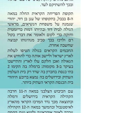
ובכך להשתיקם לעד.
תקופת הפריחה הקראית החלה במאה
ה-
בבבל, בתקופתו של ענן בן דוד, יהודי
8
שנמנה על משפחת הנשיאים, מראשי
הגולה לבית דוד ובהיותו דמות כריזמטית
וחזקה כדי לקום ולאומר את דבריו בקול
רם ולרכז בכך סביב מנהיגותו קבוצה
שחשבה אחרת.
החכמים הקראים בגולה הטיפו לעלות
לארץ ישראל וליישב אותה כדי להחיש את
הגאולה ואכן חלקם עלו לארץ והתיישבו
בעיקר ב-
מקומות: ברמלה בה הקימו
2
3
בתי כנסת בחברון בה שרד רק בית העלמין
העתיק ובירושלים בה נמצא ברובע היהודי
בית הכנסת הקראי העתיק ביותר.
עם הכיבוש הצלבני במאה ה-
חרבה
11
הקהילה הקראית בירושלים ורמלה
וכתוצאה מכך נדד המרכז הקראי מהארץ
לאיסטנבול ובהמשך במאה ה-
הקהילה
12
עברה לאזור אוקראינה וליטא ועם הקמת