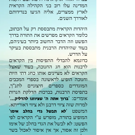
המדינה עלו רוב בני הקהילה הקראית
לארץ ממצרים, אליה הגיעו בנדידותם
לאוררך השנים.
היהדות הקראית מתבססת רק על הכתוב,
כלומר הקראים מפרשים את התורה בדרך
הפשט וזה הדבר החשוב ביותר בעיניהם,
בעוד שהיהדות הרבנית מתבססת בעיקר
על הדרש.
כדוגמא להבדלי התפיסות בין הקראים
לרבנות הוא חג החנוכה, בעוד שאצל
הקראים לא מציינים אותו כחג דתי היות
וחנוכה הופיע לראשונה בספרי המכבים
המוגדרים כספרים חיצוניים לתנ"ך,
בתפיסת הרבנות, בברכות הדלקת הנרות
אומרים: '
'
ברוך אתה ה' שציוונו להדליק...
למרות שזה ציווי דרבנן ולא ציווי דאורייתא.
המשפט '
'
לא תבשל גדי בחלב אימו
המופיע
בתורה, מופרש ע"י הקראים לפי
הפשט: לא לבשל את הגדי בחלב של אימו
ולכן זה אסור, אך אין איסור לאכול בשר