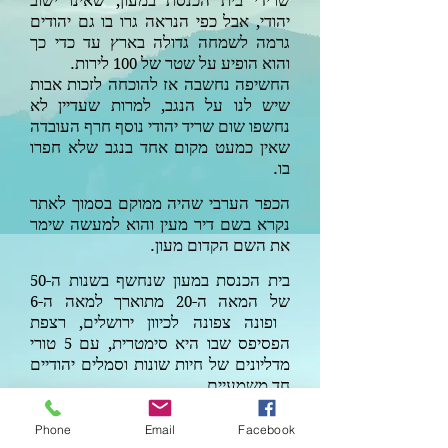
שרידי בית הכנסת במעון, שאינו ישוב
יהודי, אבל כפי הנראה גרו בו גם יהודים
גרמה לשמחה גדולה בארץ עד כדי כך
והוא הופיע על שטר של
לירות.
100
החשיפה נחשבה אז להוכחה לזכות אבות
שיש לנו על הנגב, למרות שעדיין לא
נחשפו שום שריד יהודי נוסף חרף העובדה
שאין כמעט מקום אחד בנגב שלא חפרו
בו.
הכפר הערבי שהיה ממוקם בסמוך לאתר
נקרא בשם דיר מעין והוא למעשה שימר
את השם הקדום מעון.
בית הכנסת במעון שנחשף בשנות ה-
50
של המאה ה-
מתוארך למאה ה-
6
20
ופונה צפונה לכיוון ירושלים, רצפת
הפסיפס שבו היא סימטרית, עם
טורי
5
מדליונים של חיות שונות וסמלים יהודיים
חד משמעיים.
רצפת הפסיפס מכילה כתובת הקדשה
Phone
Email
Facebook
בארמית לזכר תורמי הפסיפס, סמל מנורה