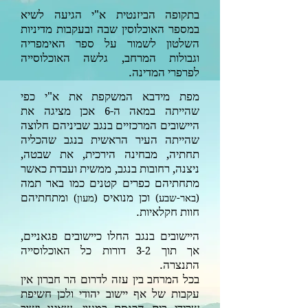
בתקופה הביזנטית א"י הגיעה לשיא
במספר האוכלוסין שבה ובעקבות מדיניות
השלטון לשמור על ספר האימפריה
וגבולות המרחב, גלשה האוכלוסייה
לפרפרי המדינה.
מפת מידבא המשקפת את א"י כפי
שהייתה במאה ה-
אכן מציגה את
6
היישובים המרכזיים בנגב שביניהם חלוצה
שהייתה העיר הראשית בנגב שהכליה
תחתיה, מבחינה הירכית, את שבטה,
ניצנה, רחובות בנגב, ממשית ועבדת כאשר
מתחתיהם כפרים קטנים כמו באר תמה
וכן מנואיס
ומתחתיהם
(
באר-שבע
)
(
מעון
)
חוות חקלאיות.
היישובים בנגב החלו כיישובים פגאניים,
אך תוך
דורות כל האוכלוסייה
3-2
התנצרה.
בכל המרחב בין עזה לדרום הר חברון אין
עקבות של אף יישוב יהודי ולכן חשיפת