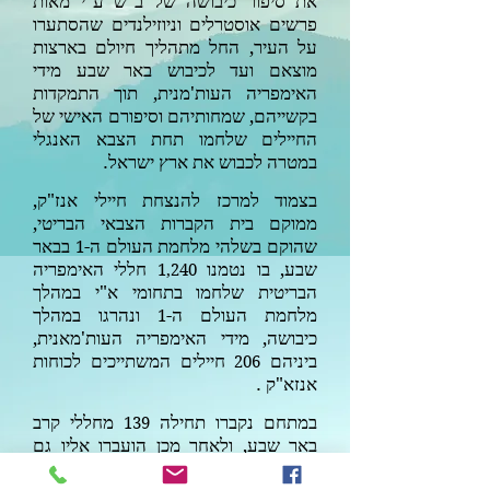
את סיפור כיבושה של ב"ש ע"י מאות
פרשים אוסטרלים וניוזילנדים שהסתערו
על העיר, החל מתהליך חיולם בארצות
מוצאם ועד לכיבוש באר שבע מידי
האימפריה העות'מנית, תוך התמקדות
בקשייהם, שמחותיהם וסיפורם האישי של
החיילים שלחמו תחת הצבא האנגלי
במטרה לכבוש את ארץ ישראל.
בצמוד למרכז להנצחת חיילי אנז"ק,
ממוקם בית הקברות הצבאי הבריטי,
שהוקם בשלהי מלחמת העולם ה-
בבאר
1
שבע, בו נטמנו
חללי האימפריה
1,240
הבריטית שלחמו בתחומי א"י במהלך
מלחמת העולם ה-
ונהרגו במהלך
1
כיבושה, מידי האימפריה העות'מאנית,
ביניהם
חיילים המשתייכים לכוחות
206
אנזא"ק .
במתחם נקברו תחילה
מחללי קרב
139
באר שבע, ולאחר מכן הועברו אליו גם
חללים מ-
בתי קברות ארעיים אחרים
9