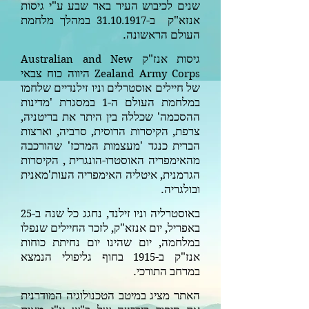
שנים לכיבוש העיר באר שבע ע"י גיסות
אנזא"ק ב-
במהלך מלחמת
31.10.1917
העולם הראשונה.
גיסות אנז"ק
Australian and New
היווה כוח צבאי
Zealand Army Corps
של חיילים אוסטרלים וניו זילנדיים שלחמו
במלחמת העולם ה-
במסגרת 'מדינות
1
ההסכמה' שכללה בין היתר את בריטניה,
צרפת, הקיסרות הרוסית, סרביה, וארצות
הברית כנגד 'מעצמות המרכז' שהורכבה
מהאימפריה האוסטרו-הונגרית , הקיסרות
הגרמנית, איטליה האימפריה העות'מאנית
ובולגריה.
באוסטרליה וניו זילנד, נחגג כל שנה ב-
25
באפריל, יום אנזא"ק, לזכר החיילים שנפלו
במלחמה, יום שהינו יום נחיתת כוחות
אנז"ק ב-
בחוף גליפולי הנמצא
1915
במרחב התורכי.
האתר מציג במיטב הטכנולוגיה המודרנית