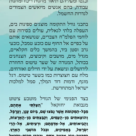
ובגטו ומעליהם תיאור מחנות ריכוז ומחנות
עבודה, בהם אנשים מיואשים הצמודים
לגדרות החשמל.
בתכני גוויל התקומה מוצגים ספינות בים,
העפלה בלתי לגאלית, עולים בסירות עם
לוחמי הפלמ"ח הצברים, שנושאים אותם
על כפיים אל החוף עם כובע טמבל, כובעי
גרב וסטן ביד, בהמשך כלים חקלאיים,
מגדל מים, מושבים וקיבוצים, הצנחנים
בכותל,
המנורה של שער טיטוס החוזרת
לירושלים ונישאת על ידי חיילים ואזרחים,
מלח עם חצוצרות כמו בשער טיטוס. דגל
מונף, ודמות דוד המלך, סמל למלכות
ישראל המתחדשת.
בצד הפנימי של הגוויל מוטבע ציטוט
מנבואת יחזקאל "ְ
הִצַּלְתִּי אֶתְהֶם,
מִכָּל-הַמְּקוֹמֹת אֲשֶׁר נָפֹצוּ שָׁם, בְּיוֹם עָנָן, וַעֲרָפֶל.
וְהוֹצֵאתִים מִן-הָעַמִּים, וְקִבַּצְתִּים מִן-הָאֲרָצוֹת,
וַהֲבִיאוֹתִים, אֶל-אַדְמָתָם; וּרְעִיתִים, אֶל-הָרֵי
יִשְׂרָאֵל, בָּאֲפִיקִים, וּבְכֹל מוֹשְׁבֵי הָאָרֶץ.
בְּמִרְעֶה-טּוֹב אֶרְעֶה אֹתָם, וּבְהָרֵי מְרוֹם-יִשְׂרָאֵל