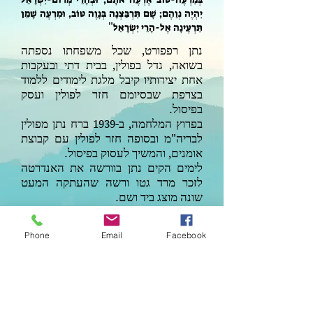
יִהְיֶה נְוֵהֶם; שָׁם תִּרְבַּצְנָה בְּנָוֶה טּוֹב, וּמִרְעֶה שָׁמֵן
"
תִּרְעֶינָה אֶל-הָרֵי יִשְׂרָאֵל
נתן רפפורט, שכל משפחתו נספתה
בשואה, גדל בפולין, בבית דתי ובעקבות
אחת יצירותיו קיבל מלגת לימודים ללמוד
בצרפת שבסיומם חזר לפולין ועסק
בפיסול.
בפרוץ המלחמה, ב-
ברח נתן מפולין
1939
לבריה"מ ובסופה חזר לפולין עם קבוצת
אומנים, והמשיך לעסוק בפיסול.
לימים הקים נתן בוורשה את האנדרטה
לזכר מרד גטו ורשה שהעתקה המעט
שונה מוצג ביד ושם.
ההבדל בין האנדרטאות מתבטא בכך
שהאנדרטה בוורשה בנויה משתי תמונות
Phone
Email
Facebook
צמודות גב לגב, ובירושלים היא פרושה על
קיר אחד, כמו כן בירושלים דמויות העירום
מעודנות יותר מאשר בוורשה.
רפפורט עלה לארץ ב-
, אך לאחר
1949
כעשר שנים ירד לארה"ב וחי בה עד יום