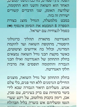
הפסל נתן רפפורט, מורכבת משני קטעים,
האחד הוא השואה והשני הוא התקומה,
שלדעת האומן, שני הדברים קשורים
ישירות זה בזה.
במבט מלמעלה, הגוויל מוצג בצורת
הספרה
המבטא את הסימן אינסוף
∞
)
(
8
כסמל לנצחיות עם ישראל.
האנדרטה מתארת תהליך כרונולוגי
היסטורי, מתקופת השואה ועד להקמת
המדינה, וכלול בה אירועים וציטוטים,
כאשר מקצת תכני גוויל השואה נמצאים
בחלק התחתון של האנדרטה ואילו תכני
הגבורה והתקומה תופסים את מרבית
חלקי האנדרטה.
בחלק התחתון של גוויל השואה, מוצגים
החיילים הגרמנים ללא תווי פנים, בלי צלם
אנוש. מעליהם תיאור הגבורה שבא לידי
ביטוי בדמויות עם ברק בעיניים, עם סכין,
אבן, רימון בקבוק מולוטוב, על רקע שערי
הגטו ומעליהם אש בוערת בליל הבדולח